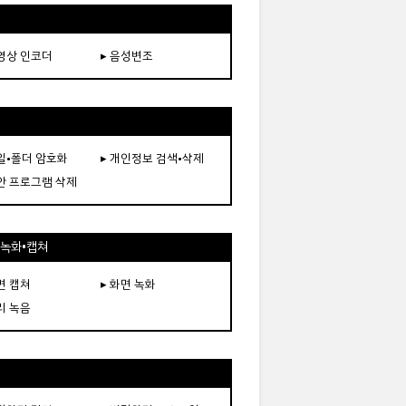
동영상 인코더
▸ 음성변조
파일•폴더 암호화
▸ 개인정보 검색•삭제
보안 프로그램 삭제
•녹화•캡쳐
면 캡쳐
▸ 화면 녹화
리 녹음