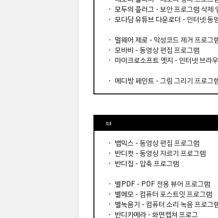
⬝
모두의 플러그
- 보안 프로그램 삭제 
⬝
모다담 유튜브 다운로더
- 인터넷 동
⬝
멀웨어 제로
- 악성코드 제거 프로그
⬝
모바비
- 동영상 편집 프로그램
⬝
마이크로소프트 엣지
- 인터넷 브라
⬝
메디방 페인트
- 그림 그리기 프로그
ㅂ
⬝
뱁믹스
- 동영상 편집 프로그램
⬝
반디컷
- 동영상 자르기 프로그램
⬝
반디집
- 압축 프로그램
⬝
별PDF
- PDF 전용 뷰어 프로그램
⬝
별메모
- 컴퓨터 포스트잇 프로그램
⬝
별녹음기
- 컴퓨터 소리 녹음 프로그
⬝
반디카메라
- 화면캡쳐 프로그