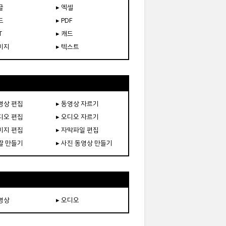
글
▸ 엑셀
드
▸ PDF
T
▸ 캐드
이미지
▸ 텍스트
동영상 편집
▸ 동영상 자르기
오디오 편집
▸ 오디오 자르기
이미지 편집
▸ 자막파일 편집
움짤 만들기
▸ 사진 동영상 만들기
동영상
▸ 오디오