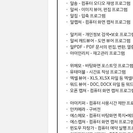
⬝
알송
- 컴퓨터 오디오 재생 프로그램
⬝
알씨
- 이미지 뷰어, 편집 프로그램
⬝
알집
- 압축 프로그램
⬝
알캡처
- 컴퓨터 화면 캡처 프로그램
⬝
알키퍼
- 개인정보 검색•보호 프로그
⬝
알씨 캐드뷰어
- 도면 뷰어 프로그램
⬝
알PDF
- PDF 문서의 편집, 변환,
⬝
아이인리치
- 재고관리 프로그램
⬝
위메모
- 바탕화면 포스트잇 프로그
⬝
유테이블
- 시간표 작성 프로그램
⬝
엑셀 뷰어
- XLS, XLSX 파일 등
⬝
워드 뷰어
- DOC, DOCX 파일 등
⬝
오픈 캡쳐
- 컴퓨터 화면 캡처 프로그
⬝
아이키퍼
- 컴퓨터 사용시간 제한 프
⬝
안카메라
- 구버전
⬝
에스메모
- 컴퓨터 바탕화면 쪽지•메
⬝
에스캡쳐
- 컴퓨터 화면 캡처 프로그
⬝
윈도우 자장가
- 컴퓨터 예약 실행 