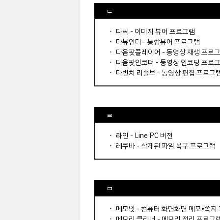
ㄷ
⬝
다씨
- 이미지 뷰어 프로그램
⬝
다뷰인디
- 통합뷰어 프로그램
⬝
다음팟플레이어
- 동영상 재생 프로
⬝
다음팟인코더
- 동영상 인코딩 프로
⬝
다빈치 리졸브
- 동영상 편집 프로그
ㄹ
⬝
라인
- Line PC 버전
⬝
레쿠바
- 삭제된 파일 복구 프로그램
ㅁ
⬝
메모잇
- 컴퓨터 화면화면 메모•쪽지
⬝
메모리 클리너
- 메모리 정리 프로그