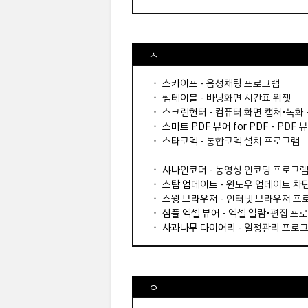
ㅅ
⬝
스카이프
- 음성채팅 프로그램
⬝
쌤테이블
- 바탕화면 시간표 위젯
⬝
스크린헌터
- 컴퓨터 화면 캡처•녹화
⬝
스마트 PDF 뷰어 for PDF
- PDF 
⬝
스타코덱
- 통합코덱 설치 프로그램
⬝
샤나인코더
- 동영상 인코딩 프로그
⬝
스탑 업데이트
- 윈도우 업데이트 차
⬝
스윙 브라우저
- 인터넷 브라우저 프
⬝
심플 엑셀 뷰어
- 엑셀 열람•편집 프
⬝
사과나무 다이어리
- 일정관리 프로
ㅇ