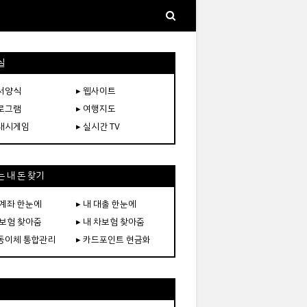
실
문서양식
▸ 웹사이트
프로그램
▸ 여행지도
플래시게임
▸ 실시간 TV
 내 돈 찾기
 계좌 한눈에
▸ 내 대출 한눈에
 보험 찾아줌
▸ 내 차보험 찾아줌
자동이체 통합관리
▸ 카드포인트 현금화