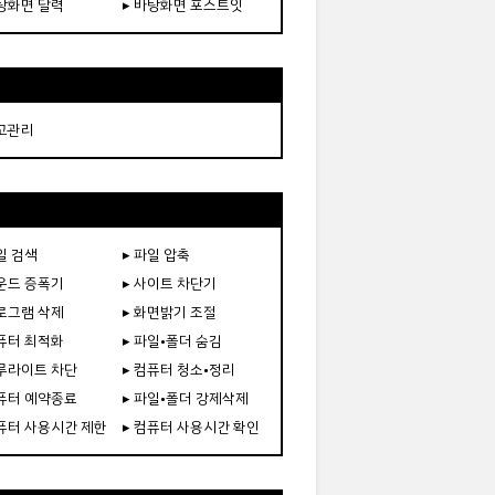
바탕화면 달력
▸ 바탕화면 포스트잇
재고관리
일 검색
▸ 파일 압축
사운드 증폭기
▸ 사이트 차단기
프로그램 삭제
▸ 화면밝기 조절
컴퓨터 최적화
▸ 파일•폴더 숨김
블루라이트 차단
▸ 컴퓨터 청소•정리
컴퓨터 예약종료
▸ 파일•폴더 강제삭제
컴퓨터 사용시간 제한
▸ 컴퓨터 사용시간 확인