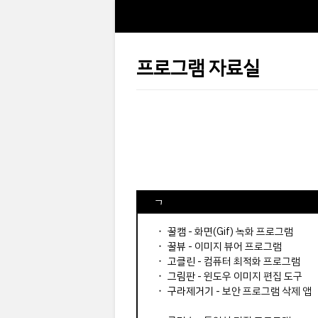
프로그램 자료실
ㄱ
⬝
꿀캠
- 화면(Gif) 녹화 프로그램
⬝
꿀뷰
- 이미지 뷰어 프로그램
⬝
고클린
- 컴퓨터 최적화 프로그램
⬝
그림판
- 윈도우 이미지 편집 도구
⬝
구라제거기
- 보안 프로그램 삭제 앱