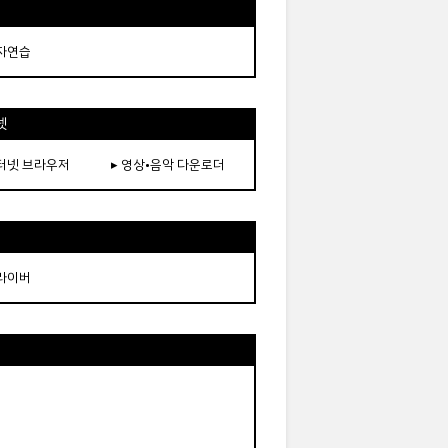
타자연습
넷
인터넷 브라우저
▸ 영상•음악 다운로더
드라이버