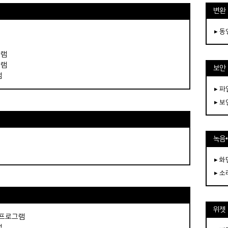
변환
▸ 
그램
그램
보안
램
▸ 
▸ 
녹음
▸ 화
▸ 소
위젯
 프로그램
램