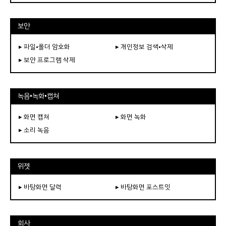
보안
▸ 파일•폴더 암호화
▸ 개인정보 검색•삭제
▸ 보안 프로그램 삭제
녹음•녹화•캡쳐
▸ 화면 캡쳐
▸ 화면 녹화
▸ 소리 녹음
위젯
▸ 바탕화면 달력
▸ 바탕화면 포스트잇
회사