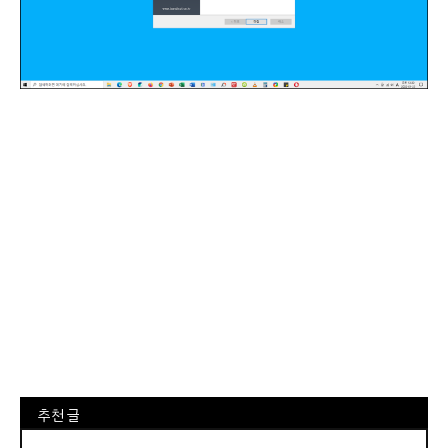
⠀추천 글