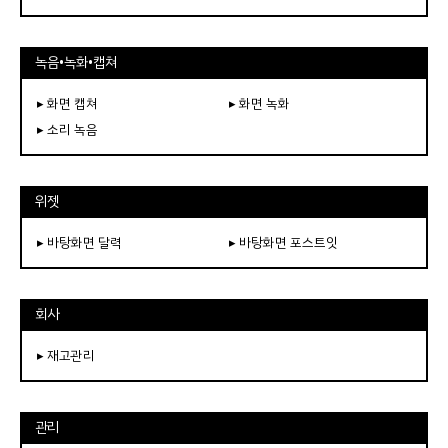
녹음•녹화•캡쳐
▸ 화면 캡쳐
▸ 화면 녹화
▸ 소리 녹음
위젯
▸ 바탕화면 달력
▸ 바탕화면 포스트잇
회사
▸ 재고관리
관리