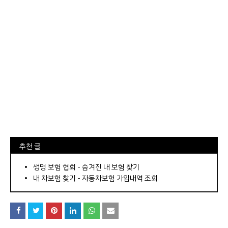
⠀추천 글
⠀­­­­­­­­؜؜؜؜­­­­­­­­؜؜؜؜•
생명 보험 협회 - 숨겨진 내 보험 찾기
내 차보험 찾기 - 자동차보험 가입내역 조회