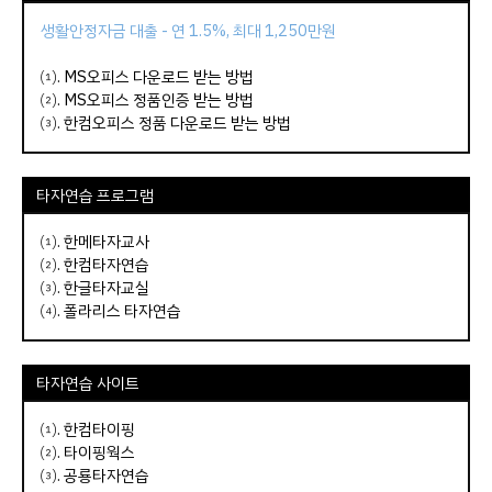
생활안정자금 대출 - 연 1.5%, 최대 1,250만원
⑴.
MS오피스 다운로드 받는 방법
⑵.
MS오피스 정품인증 받는 방법
⑶.
한컴오피스 정품 다운로드 받는 방법
타자연습 프로그램
⑴.
한메타자교사
⑵.
한컴타자연습
⑶.
한글타자교실
⑷.
폴라리스 타자연습
타자연습 사이트
⑴.
한컴타이핑
⑵.
타이핑웍스
⑶.
공룡타자연습