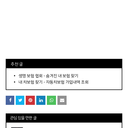
⠀추천 글
⠀­­­­­­­­؜؜؜؜­­­­­­­­؜؜؜؜•
생명 보험 협회 - 숨겨진 내 보험 찾기
내 차보험 찾기 - 자동차보험 가입내역 조회
관심 있을 만한 글