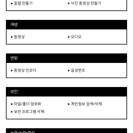
▸ 움짤 만들기
▸ 사진 동영상 만들기
재생
▸ 동영상
▸ 오디오
변환
▸ 동영상 인코더
▸ 음성변조
보안
▸ 파일•폴더 암호화
▸ 개인정보 검색•삭제
▸ 보안 프로그램 삭제
녹음•녹화•캡쳐