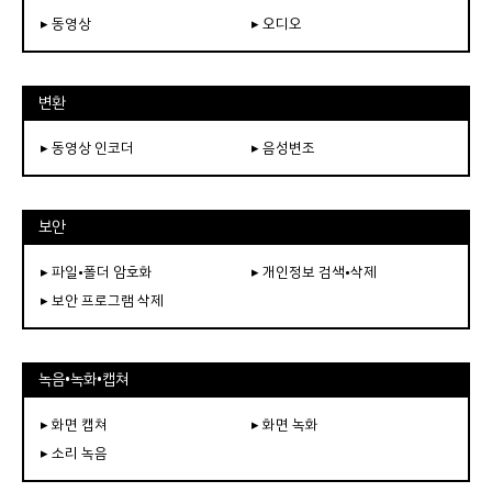
▸ 동영상
▸ 오디오
변환
▸ 동영상 인코더
▸ 음성변조
보안
▸ 파일•폴더 암호화
▸ 개인정보 검색•삭제
▸ 보안 프로그램 삭제
녹음•녹화•캡쳐
▸ 화면 캡쳐
▸ 화면 녹화
▸ 소리 녹음