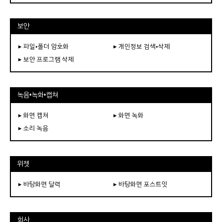
보안
▸ 파일•폴더 암호화
▸ 개인정보 검색•삭제
▸ 보안 프로그램 삭제
녹음•녹화•캡쳐
▸ 화면 캡쳐
▸ 화면 녹화
▸ 소리 녹음
위젯
▸ 바탕화면 달력
▸ 바탕화면 포스트잇
회사