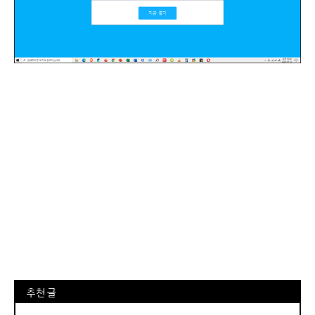
⠀추천 글