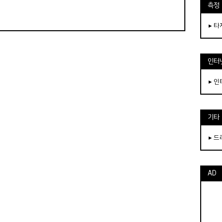
측정
▸ 
인터
▸ 
기타
▸ 
AD