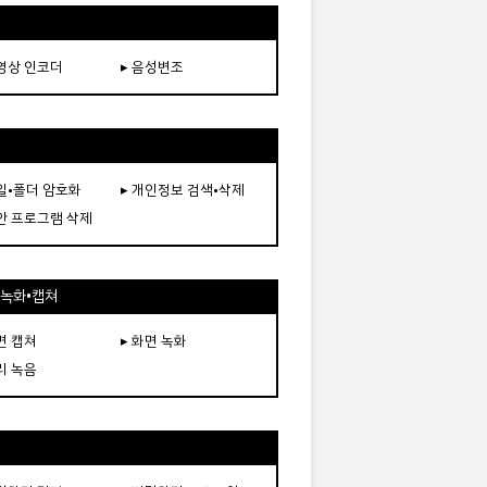
동영상 인코더
▸ 음성변조
파일•폴더 암호화
▸ 개인정보 검색•삭제
보안 프로그램 삭제
•녹화•캡쳐
면 캡쳐
▸ 화면 녹화
리 녹음