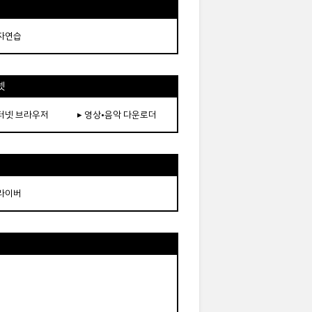
타자연습
넷
인터넷 브라우저
▸ 영상•음악 다운로더
드라이버