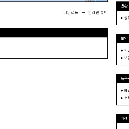
변환
다운로드
ㅡ
온라인 뷰어
▸ 
보안
▸ 
▸ 
녹음
▸ 화
▸ 소
위젯