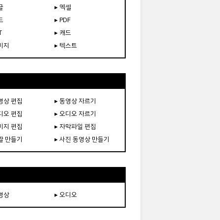
글
▸ 엑셀
드
▸ PDF
T
▸ 캐드
이미지
▸ 텍스트
동영상 편집
▸ 동영상 자르기
오디오 편집
▸ 오디오 자르기
이미지 편집
▸ 자막파일 편집
움짤 만들기
▸ 사진 동영상 만들기
동영상
▸ 오디오