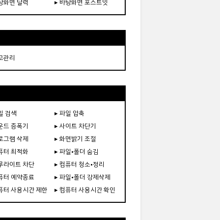
바탕화면 달력
▸ 바탕화면 포스트잇
재고관리
일 검색
▸ 파일 압축
사운드 증폭기
▸ 사이트 차단기
프로그램 삭제
▸ 화면밝기 조절
컴퓨터 최적화
▸ 파일•폴더 숨김
블루라이트 차단
▸ 컴퓨터 청소•정리
컴퓨터 예약종료
▸ 파일•폴더 강제삭제
컴퓨터 사용시간 제한
▸ 컴퓨터 사용시간 확인