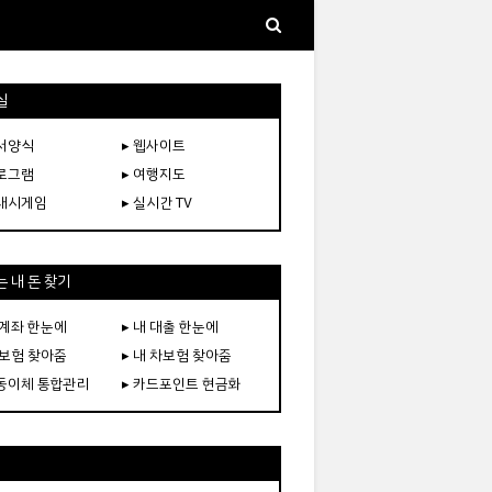
실
문서양식
▸ 웹사이트
프로그램
▸ 여행지도
플래시게임
▸ 실시간 TV
 내 돈 찾기
 계좌 한눈에
▸ 내 대출 한눈에
 보험 찾아줌
▸ 내 차보험 찾아줌
자동이체 통합관리
▸ 카드포인트 현금화