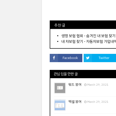
⠀추천 글
⠀­­­­­­­­؜؜؜؜­­­­­­­­؜؜؜؜•
생명 보험 협회 - 숨겨진 내 보험 찾기
내 차보험 찾기 - 자동차보험 가입내
Facebook
Twitter
관심 있을 만한 글
워드 뷰어
March 29, 2021
엑셀 뷰어
March 29, 2021