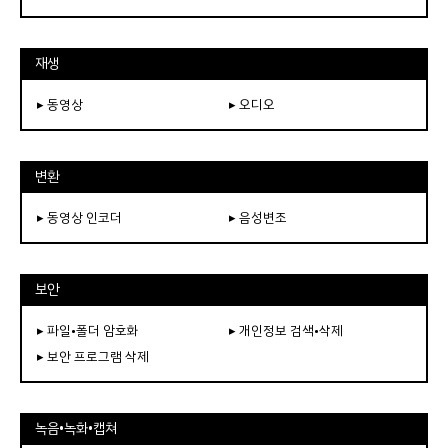
재생
▸ 동영상
▸ 오디오
변환
▸ 동영상 인코더
▸ 음성변조
보안
▸ 파일•폴더 암호화
▸ 개인정보 검색•삭제
▸ 보안 프로그램 삭제
녹음•녹화•캡쳐