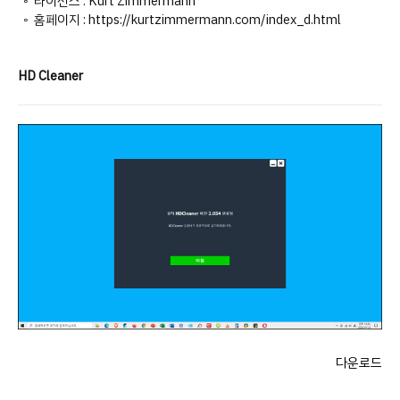
◦ 라이선스 : Kurt Zimmermann
◦ 홈페이지 : https://kurtzimmermann.com/index_d.html
HD Cleaner
다운로드