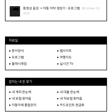
동영상 음성 → 자동 자막 생성기 : 프로그램
October 20,
2023
자료실
▸ 문서양식
▸ 웹사이트
▸ 프로그램
▸ 여행지도
▸ 플래시게임
▸ 실시간 TV
잠자는 내 돈 찾기
▸ 내 계좌 한눈에
▸ 내 대출 한눈에
▸ 내 보험 찾아줌
▸ 내 차보험 찾아줌
▸ 자동이체 통합관리
▸ 카드포인트 현금화