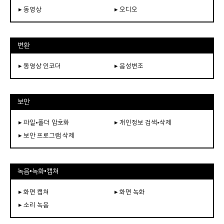
▸ 동영상
▸ 오디오
변환
▸ 동영상 인코더
▸ 음성변조
보안
▸ 파일•폴더 암호화
▸ 개인정보 검색•삭제
▸ 보안 프로그램 삭제
녹음•녹화•캡쳐
▸ 화면 캡쳐
▸ 화면 녹화
▸ 소리 녹음