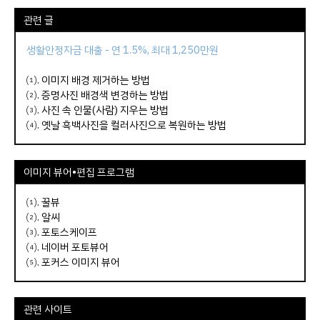
관련 글
생활안정자금 대출 - 연 1.5%, 최대 1,250만원
⑴.
이미지 배경 제거하는 방법
⑵.
증명사진 배경색 변경하는 방법
⑶.
사진 속 인물(사람) 지우는 방법
⑷.
옛날 흑백사진을 컬러사진으로 복원하는 방법
이미지 뷰어•편집 프로그램
⑴.
꿀뷰
⑵.
알씨
⑶.
포토스케이프
⑷.
네이버 포토뷰어
⑸.
포커스 이미지 뷰어
관련 사이트