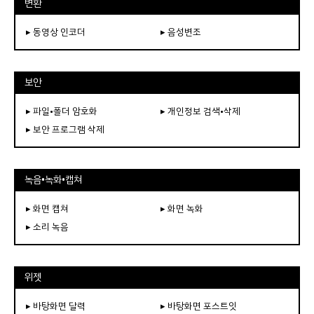
변환
▸ 동영상 인코더
▸ 음성변조
보안
▸ 파일•폴더 암호화
▸ 개인정보 검색•삭제
▸ 보안 프로그램 삭제
녹음•녹화•캡쳐
▸ 화면 캡쳐
▸ 화면 녹화
▸ 소리 녹음
위젯
▸ 바탕화면 달력
▸ 바탕화면 포스트잇