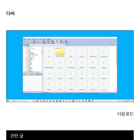
다씨
다운로드
관련 글