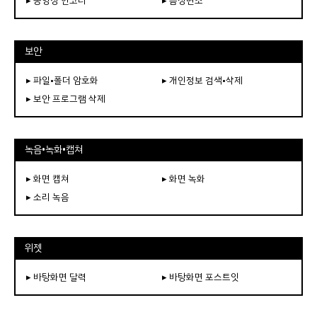
▸ 동영상 인코더
▸ 음성변조
보안
▸ 파일•폴더 암호화
▸ 개인정보 검색•삭제
▸ 보안 프로그램 삭제
녹음•녹화•캡쳐
▸ 화면 캡쳐
▸ 화면 녹화
▸ 소리 녹음
위젯
▸ 바탕화면 달력
▸ 바탕화면 포스트잇