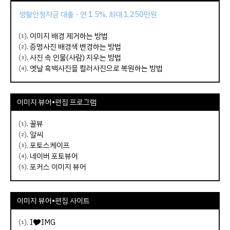
생활안정자금 대출 - 연 1.5%, 최대 1,250만원
⑴.
이미지 배경 제거하는 방법
⑵.
증명사진 배경색 변경하는 방법
⑶.
사진 속 인물(사람) 지우는 방법
⑷.
옛날 흑백사진을 컬러사진으로 복원하는 방법
이미지 뷰어•편집 프로그램
⑴.
꿀뷰
⑵.
알씨
⑶.
포토스케이프
⑷.
네이버 포토뷰어
⑸.
포커스 이미지 뷰어
이미지 뷰어
•
편집
사이트
⑴.
I🎔IMG