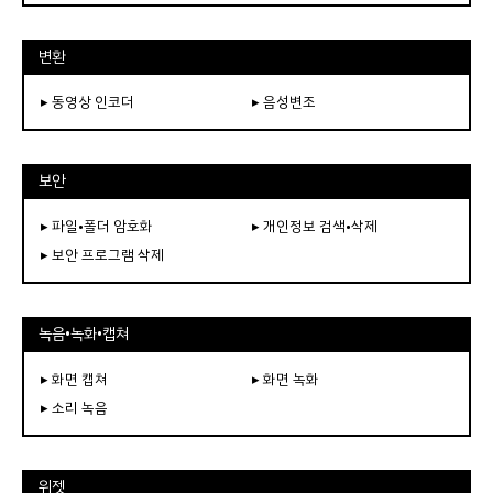
변환
▸ 동영상 인코더
▸ 음성변조
보안
▸ 파일•폴더 암호화
▸ 개인정보 검색•삭제
▸ 보안 프로그램 삭제
녹음•녹화•캡쳐
▸ 화면 캡쳐
▸ 화면 녹화
▸ 소리 녹음
위젯