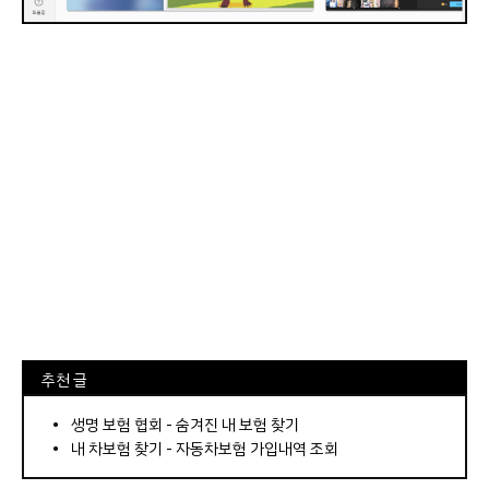
⠀추천 글
⠀­­­­­­­­؜؜؜؜­­­­­­­­؜؜؜؜•
생명 보험 협회 - 숨겨진 내 보험 찾기
내 차보험 찾기 - 자동차보험 가입내역 조회