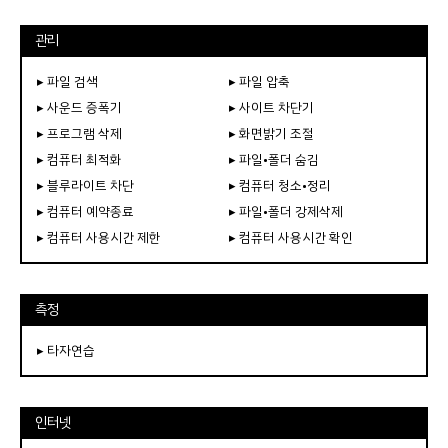
관리
▸ 파일 검색
▸ 파일 압축
▸ 사운드 증폭기
▸ 사이트 차단기
▸ 프로그램 삭제
▸ 화면밝기 조절
▸ 컴퓨터 최적화
▸ 파일•폴더 숨김
▸ 블루라이트 차단
▸ 컴퓨터 청소•정리
▸ 컴퓨터 예약종료
▸ 파일•폴더 강제삭제
▸ 컴퓨터 사용시간 제한
▸ 컴퓨터 사용시간 확인
측정
▸ 타자연습
인터넷