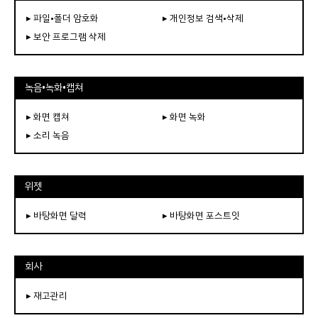
▸ 파일•폴더 암호화
▸ 개인정보 검색•삭제
▸ 보안 프로그램 삭제
녹음•녹화•캡쳐
▸ 화면 캡쳐
▸ 화면 녹화
▸ 소리 녹음
위젯
▸ 바탕화면 달력
▸ 바탕화면 포스트잇
회사
▸ 재고관리