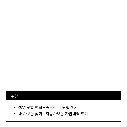
⠀추천 글
⠀­­­­­­­­؜؜؜؜­­­­­­­­؜؜؜؜•
생명 보험 협회 - 숨겨진 내 보험 찾기
내 차보험 찾기 - 자동차보험 가입내역 조회