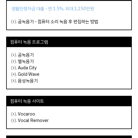
생활안정자금 대출 - 연 1.5%, 최대 1,250만원
⑴.
곰녹음기 - 컴퓨터 소리 녹음 후 편집하는 방법
컴퓨터 녹음 프로그램
⑴.
곰녹음기
⑵.
별녹음기
⑶.
Auda City
⑷.
Gold Wave
⑸.
음성녹음기
컴퓨터 녹음 사이트
⑴.
Vocaroo
⑵.
Vocal Remover