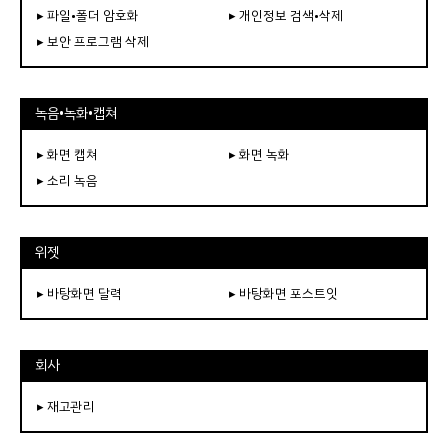
▸ 파일•폴더 암호화
▸ 개인정보 검색•삭제
▸ 보안 프로그램 삭제
녹음•녹화•캡쳐
▸ 화면 캡쳐
▸ 화면 녹화
▸ 소리 녹음
위젯
▸ 바탕화면 달력
▸ 바탕화면 포스트잇
회사
▸ 재고관리