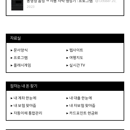
동영상 음성 → 자동 자막 생성기 : 프로그램
October 20,
2023
자료실
▸ 문서양식
▸ 웹사이트
▸ 프로그램
▸ 여행지도
▸ 플래시게임
▸ 실시간 TV
잠자는 내 돈 찾기
▸ 내 계좌 한눈에
▸ 내 대출 한눈에
▸ 내 보험 찾아줌
▸ 내 차보험 찾아줌
▸ 자동이체 통합관리
▸ 카드포인트 현금화