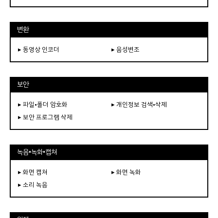
변환
▸ 동영상 인코더
▸ 음성변조
보안
▸ 파일•폴더 암호화
▸ 개인정보 검색•삭제
▸ 보안 프로그램 삭제
녹음•녹화•캡쳐
▸ 화면 캡쳐
▸ 화면 녹화
▸ 소리 녹음