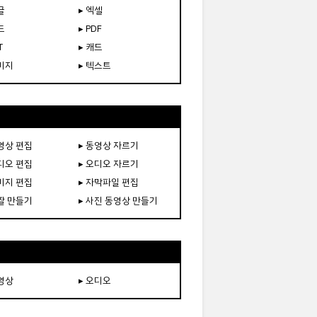
글
▸ 엑셀
드
▸ PDF
T
▸ 캐드
이미지
▸ 텍스트
동영상 편집
▸ 동영상 자르기
오디오 편집
▸ 오디오 자르기
이미지 편집
▸ 자막파일 편집
움짤 만들기
▸ 사진 동영상 만들기
동영상
▸ 오디오