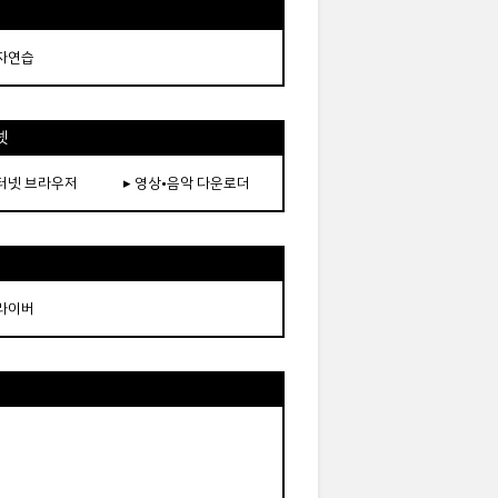
타자연습
넷
인터넷 브라우저
▸ 영상•음악 다운로더
드라이버