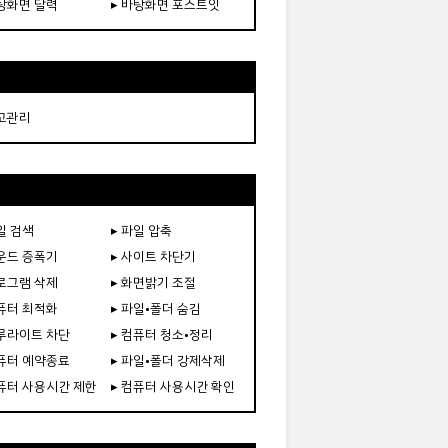
바탕화면 달력
▸ 바탕화면 포스트잇
재고관리
일 검색
▸ 파일 압축
사운드 증폭기
▸ 사이트 차단기
프로그램 삭제
▸ 화면밝기 조절
컴퓨터 최적화
▸ 파일•폴더 숨김
블루라이트 차단
▸ 컴퓨터 청소•정리
컴퓨터 예약종료
▸ 파일•폴더 강제삭제
컴퓨터 사용시간 제한
▸ 컴퓨터 사용시간 확인