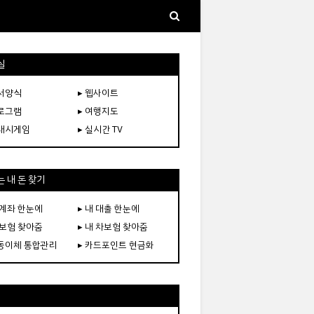
실
문서양식
▸ 웹사이트
프로그램
▸ 여행지도
플래시게임
▸ 실시간 TV
 내 돈 찾기
 계좌 한눈에
▸ 내 대출 한눈에
 보험 찾아줌
▸ 내 차보험 찾아줌
자동이체 통합관리
▸ 카드포인트 현금화