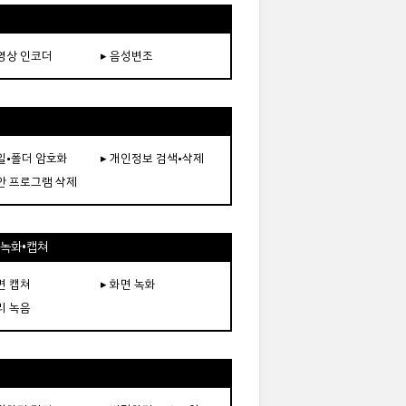
동영상 인코더
▸ 음성변조
파일•폴더 암호화
▸ 개인정보 검색•삭제
보안 프로그램 삭제
•녹화•캡쳐
면 캡쳐
▸ 화면 녹화
리 녹음