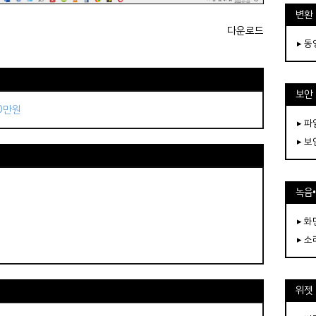
변환
다운로드
▸ 
보안
50만원
▸ 
▸ 
녹음
▸ 화
▸ 소
위젯