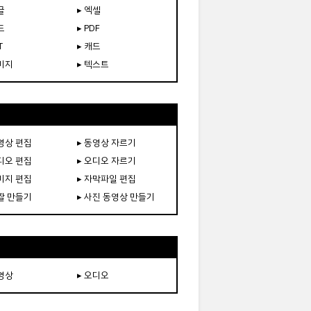
글
▸ 엑셀
드
▸ PDF
T
▸ 캐드
이미지
▸ 텍스트
동영상 편집
▸ 동영상 자르기
오디오 편집
▸ 오디오 자르기
이미지 편집
▸ 자막파일 편집
움짤 만들기
▸ 사진 동영상 만들기
동영상
▸ 오디오