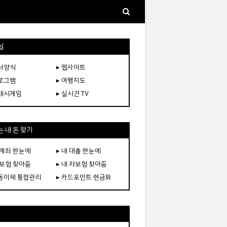
실
문서양식
▸ 웹사이트
프로그램
▸ 여행지도
플래시게임
▸ 실시간 TV
 내 돈 찾기
 계좌 한눈에
▸ 내 대출 한눈에
 보험 찾아줌
▸ 내 차보험 찾아줌
자동이체 통합관리
▸ 카드포인트 현금화