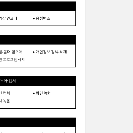
동영상 인코더
▸ 음성변조
파일•폴더 암호화
▸ 개인정보 검색•삭제
보안 프로그램 삭제
•녹화•캡쳐
면 캡쳐
▸ 화면 녹화
리 녹음