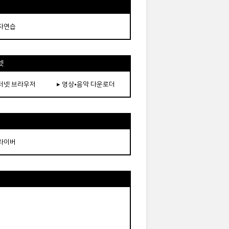
타자연습
넷
인터넷 브라우저
▸ 영상•음악 다운로더
드라이버