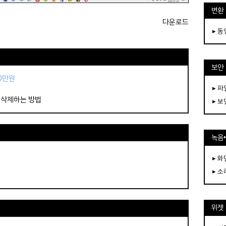
변환
다운로드
▸ 
보안
50만원
▸ 
 삭제하는 방법
▸ 
녹음
▸ 화
▸ 소
위젯