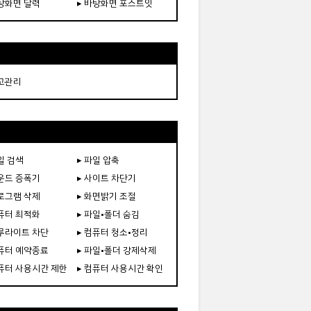
바탕화면 달력
▸ 바탕화면 포스트잇
재고관리
일 검색
▸ 파일 압축
사운드 증폭기
▸ 사이트 차단기
프로그램 삭제
▸ 화면밝기 조절
컴퓨터 최적화
▸ 파일•폴더 숨김
블루라이트 차단
▸ 컴퓨터 청소•정리
컴퓨터 예약종료
▸ 파일•폴더 강제삭제
컴퓨터 사용시간 제한
▸ 컴퓨터 사용시간 확인