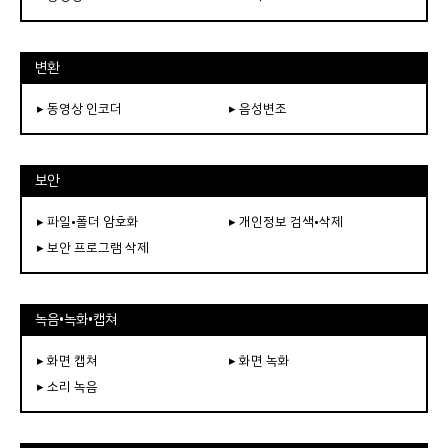
변환
▸ 동영상 인코더
▸ 음성변조
보안
▸ 파일•폴더 암호화
▸ 개인정보 검색•삭제
▸ 보안 프로그램 삭제
녹음•녹화•캡쳐
▸ 화면 캡쳐
▸ 화면 녹화
▸ 소리 녹음