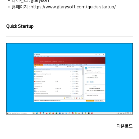
◦ 라이선스 : glarysoft
◦ 홈페이지 : https://www.glarysoft.com/quick-startup/
Quick Startup
다운로드