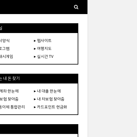
실
문서양식
▸ 웹사이트
프로그램
▸ 여행지도
플래시게임
▸ 실시간 TV
 내 돈 찾기
 계좌 한눈에
▸ 내 대출 한눈에
 보험 찾아줌
▸ 내 차보험 찾아줌
자동이체 통합관리
▸ 카드포인트 현금화