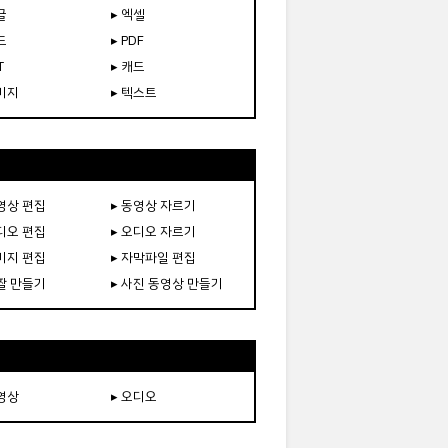
글
▸ 엑셀
드
▸ PDF
T
▸ 캐드
이미지
▸ 텍스트
동영상 편집
▸ 동영상 자르기
오디오 편집
▸ 오디오 자르기
이미지 편집
▸ 자막파일 편집
움짤 만들기
▸ 사진 동영상 만들기
동영상
▸ 오디오