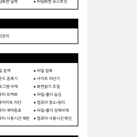
바탕화면 달력
▸ 바탕화면 포스트잇
재고관리
일 검색
▸ 파일 압축
사운드 증폭기
▸ 사이트 차단기
프로그램 삭제
▸ 화면밝기 조절
컴퓨터 최적화
▸ 파일•폴더 숨김
블루라이트 차단
▸ 컴퓨터 청소•정리
컴퓨터 예약종료
▸ 파일•폴더 강제삭제
컴퓨터 사용시간 제한
▸ 컴퓨터 사용시간 확인