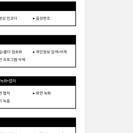
동영상 인코더
▸ 음성변조
파일•폴더 암호화
▸ 개인정보 검색•삭제
보안 프로그램 삭제
•녹화•캡쳐
면 캡쳐
▸ 화면 녹화
리 녹음