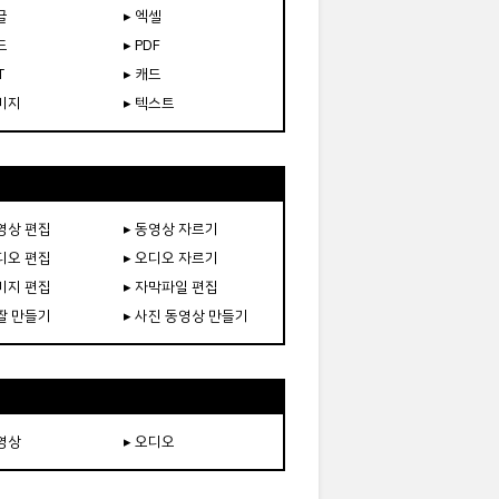
글
▸ 엑셀
드
▸ PDF
T
▸ 캐드
이미지
▸ 텍스트
동영상 편집
▸ 동영상 자르기
오디오 편집
▸ 오디오 자르기
이미지 편집
▸ 자막파일 편집
움짤 만들기
▸ 사진 동영상 만들기
동영상
▸ 오디오