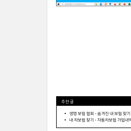
⠀추천 글
⠀­­­­­­­­؜؜؜؜­­­­­­­­؜؜؜؜•
생명 보험 협회 - 숨겨진 내 보험 찾기
내 차보험 찾기 - 자동차보험 가입내