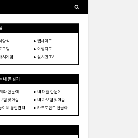
실
문서양식
▸ 웹사이트
프로그램
▸ 여행지도
플래시게임
▸ 실시간 TV
 내 돈 찾기
 계좌 한눈에
▸ 내 대출 한눈에
 보험 찾아줌
▸ 내 차보험 찾아줌
자동이체 통합관리
▸ 카드포인트 현금화