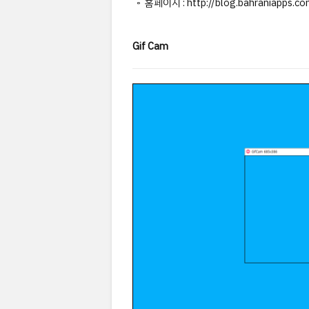
◦ 홈페이지 : http://blog.bahraniapps.c
Gif Cam