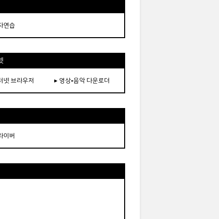
타자연습
넷
인터넷 브라우저
▸ 영상•음악 다운로더
드라이버