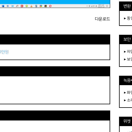
변환
▸ 
다운로드
보안
▸ 
50만원
▸ 
녹음
▸ 화
▸ 소
위젯