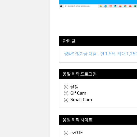
관련 글
생활안정자금 대출 - 연 1.5%, 최대 1,2
움짤 제작 프로그램
⑴.
꿀캠
⑵.
Gif Cam
⑶.
Small Cam
움짤 제작 사이트
⑴.
ezGIF