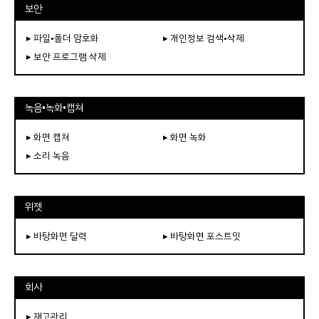
보안
▸ 파일•폴더 암호화
▸ 개인정보 검색•삭제
▸ 보안 프로그램 삭제
녹음•녹화•캡쳐
▸ 화면 캡쳐
▸ 화면 녹화
▸ 소리 녹음
위젯
▸ 바탕화면 달력
▸ 바탕화면 포스트잇
회사
▸ 재고관리