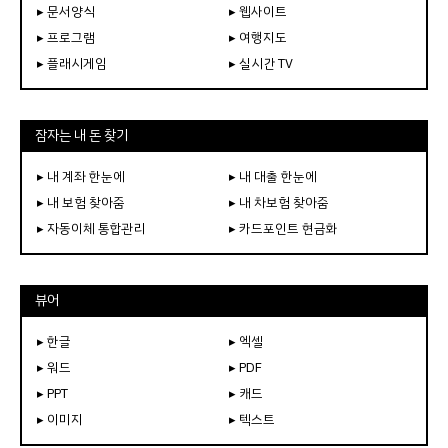
▸ 문서양식
▸ 웹사이트
▸ 프로그램
▸ 여행지도
▸ 플래시게임
▸ 실시간 TV
잠자는 내 돈 찾기
▸ 내 계좌 한눈에
▸ 내 대출 한눈에
▸ 내 보험 찾아줌
▸ 내 차보험 찾아줌
▸ 자동이체 통합관리
▸ 카드포인트 현금화
뷰어
▸ 한글
▸ 엑셀
▸ 워드
▸ PDF
▸ PPT
▸ 캐드
▸ 이미지
▸ 텍스트