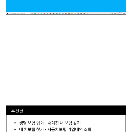
⠀추천 글
⠀­­­­­­­­؜؜؜؜­­­­­­­­؜؜؜؜•
생명 보험 협회 - 숨겨진 내 보험 찾기
내 차보험 찾기 - 자동차보험 가입내역 조회