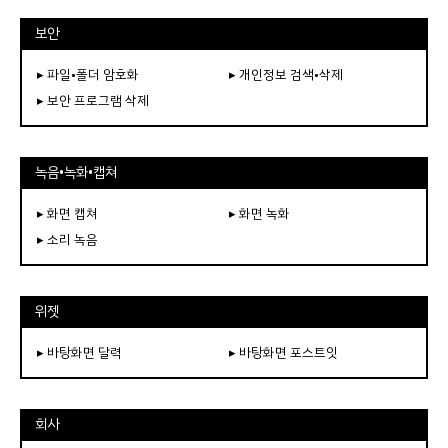
보안
▸ 파일•폴더 암호화
▸ 개인정보 검색•삭제
▸ 보안 프로그램 삭제
녹음•녹화•캡쳐
▸ 화면 캡쳐
▸ 화면 녹화
▸ 소리 녹음
위젯
▸ 바탕화면 달력
▸ 바탕화면 포스트잇
회사