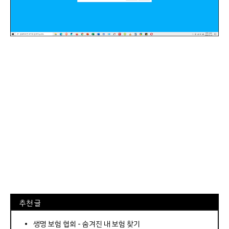
⠀추천 글
⠀­­­­­­­­؜؜؜؜­­­­­­­­؜؜؜؜•
생명 보험 협회 - 숨겨진 내 보험 찾기