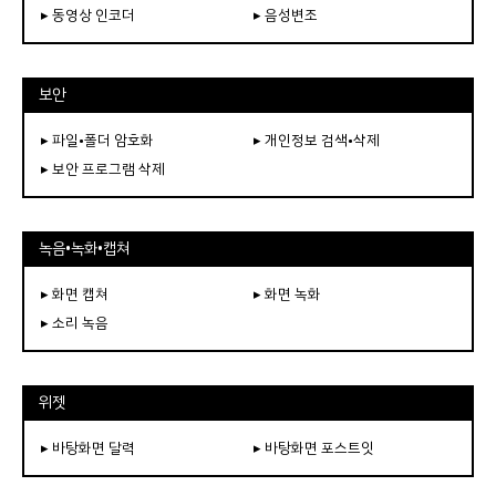
▸ 동영상 인코더
▸ 음성변조
보안
▸ 파일•폴더 암호화
▸ 개인정보 검색•삭제
▸ 보안 프로그램 삭제
녹음•녹화•캡쳐
▸ 화면 캡쳐
▸ 화면 녹화
▸ 소리 녹음
위젯
▸ 바탕화면 달력
▸ 바탕화면 포스트잇