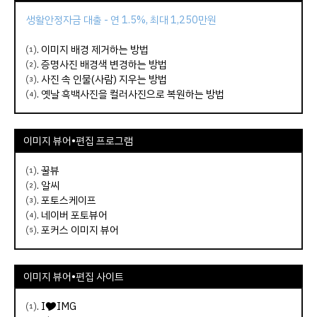
생활안정자금 대출 - 연 1.5%, 최대 1,250만원
⑴.
이미지 배경 제거하는 방법
⑵.
증명사진 배경색 변경하는 방법
⑶.
사진 속 인물(사람) 지우는 방법
⑷.
옛날 흑백사진을 컬러사진으로 복원하는 방법
이미지 뷰어•편집 프로그램
⑴.
꿀뷰
⑵.
알씨
⑶.
포토스케이프
⑷.
네이버 포토뷰어
⑸.
포커스 이미지 뷰어
이미지 뷰어
•
편집
사이트
⑴.
I🎔IMG