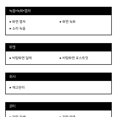
녹음•녹화•캡쳐
▸ 화면 캡쳐
▸ 화면 녹화
▸ 소리 녹음
위젯
▸ 바탕화면 달력
▸ 바탕화면 포스트잇
회사
▸ 재고관리
관리
▸ 파일 검색
▸ 파일 압축