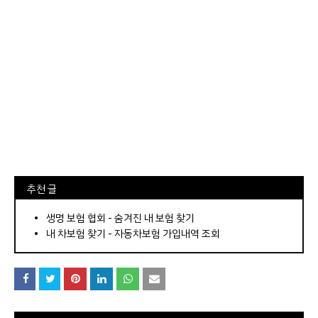
⠀추천 글
⠀­­­­­­­­؜؜؜؜­­­­­­­­؜؜؜؜•
생명 보험 협회 - 숨겨진 내 보험 찾기
내 차보험 찾기 - 자동차보험 가입내역 조회