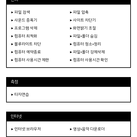
▸ 파일 검색
▸ 파일 압축
▸ 사운드 증폭기
▸ 사이트 차단기
▸ 프로그램 삭제
▸ 화면밝기 조절
▸ 컴퓨터 최적화
▸ 파일•폴더 숨김
▸ 블루라이트 차단
▸ 컴퓨터 청소•정리
▸ 컴퓨터 예약종료
▸ 파일•폴더 강제삭제
▸ 컴퓨터 사용시간 제한
▸ 컴퓨터 사용시간 확인
측정
▸ 타자연습
인터넷
▸ 인터넷 브라우저
▸ 영상•음악 다운로더