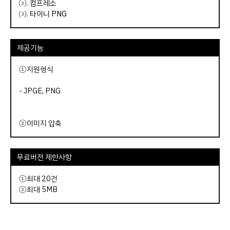
⑵.
컴프레소
⑶.
타이니 PNG
제공기능
①지원형식
- JPGE, PNG
②이미지 압축
무료버전 제한사항
①최대 20건
②최대 5MB