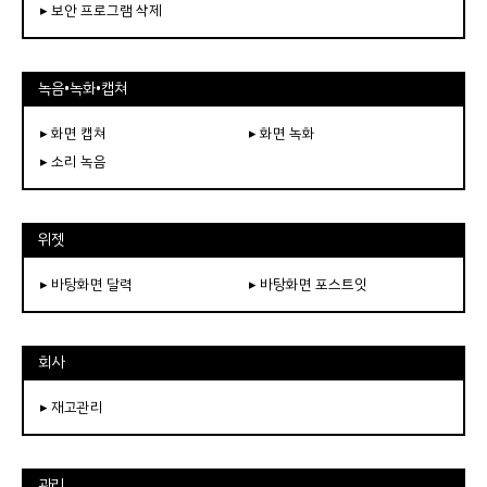
▸ 보안 프로그램 삭제
녹음•녹화•캡쳐
▸ 화면 캡쳐
▸ 화면 녹화
▸ 소리 녹음
위젯
▸ 바탕화면 달력
▸ 바탕화면 포스트잇
회사
▸ 재고관리
관리