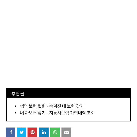
⠀추천 글
⠀­­­­­­­­؜؜؜؜­­­­­­­­؜؜؜؜•
생명 보험 협회 - 숨겨진 내 보험 찾기
내 차보험 찾기 - 자동차보험 가입내역 조회