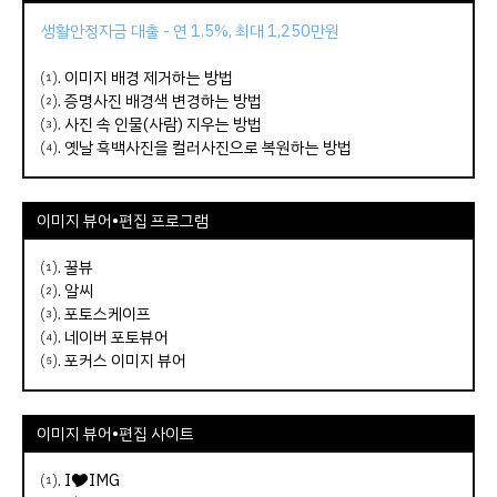
생활안정자금 대출 - 연 1.5%, 최대 1,250만원
⑴.
이미지 배경 제거하는 방법
⑵.
증명사진 배경색 변경하는 방법
⑶.
사진 속 인물(사람) 지우는 방법
⑷.
옛날 흑백사진을 컬러사진으로 복원하는 방법
이미지 뷰어•편집 프로그램
⑴.
꿀뷰
⑵.
알씨
⑶.
포토스케이프
⑷.
네이버 포토뷰어
⑸.
포커스 이미지 뷰어
이미지 뷰어
•
편집
사이트
⑴.
I🎔IMG