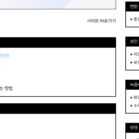
변환
▸ 
사이트 바로가기
보안
▸ 
50만원
▸ 
녹음
는 방법
▸ 화
▸ 소
위젯