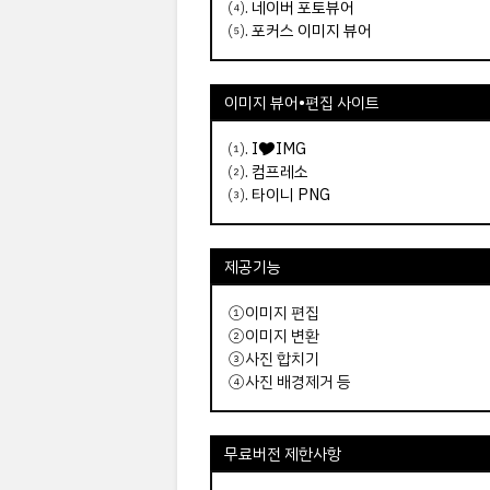
⑷.
네이버 포토뷰어
⑸.
포커스 이미지 뷰어
이미지 뷰어
•
편집
사이트
⑴.
I🎔IMG
⑵.
컴프레소
⑶.
타이니 PNG
제공기능
①이미지 편집
②이미지 변환
③사진 합치기
④사진 배경제거 등
무료버전 제한사항