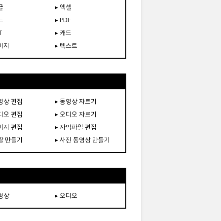
글
▸ 엑셀
드
▸ PDF
T
▸ 캐드
이미지
▸ 텍스트
동영상 편집
▸ 동영상 자르기
오디오 편집
▸ 오디오 자르기
이미지 편집
▸ 자막파일 편집
움짤 만들기
▸ 사진 동영상 만들기
동영상
▸ 오디오