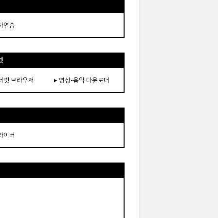
타자연습
넷
인터넷 브라우저
▸ 영상•음악 다운로더
드라이버