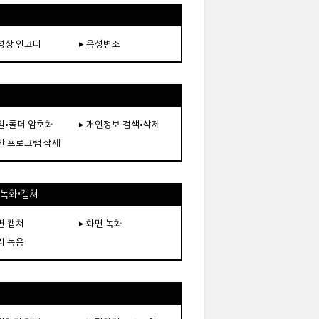
동영상 인코더
▸ 음성변조
파일•폴더 암호화
▸ 개인정보 검색•삭제
보안 프로그램 삭제
•녹화•캡쳐
면 캡쳐
▸ 화면 녹화
리 녹음