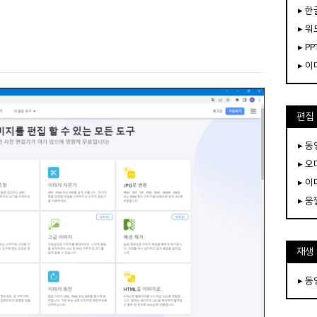
▸ 한
▸ 워
▸ PP
▸ 
편집
▸ 
▸ 
▸ 
▸ 
재생
▸ 