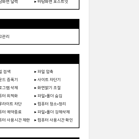
바탕화면 달력
▸ 바탕화면 포스트잇
재고관리
일 검색
▸ 파일 압축
사운드 증폭기
▸ 사이트 차단기
프로그램 삭제
▸ 화면밝기 조절
컴퓨터 최적화
▸ 파일•폴더 숨김
블루라이트 차단
▸ 컴퓨터 청소•정리
컴퓨터 예약종료
▸ 파일•폴더 강제삭제
컴퓨터 사용시간 제한
▸ 컴퓨터 사용시간 확인