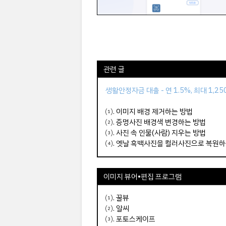
관련 글
생활안정자금 대출 - 연 1.5%, 최대 1,2
⑴.
이미지 배경 제거하는 방법
⑵.
증명사진 배경색 변경하는 방법
⑶.
사진 속 인물(사람) 지우는 방법
⑷.
옛날 흑백사진을 컬러사진으로 복원하
이미지 뷰어•편집 프로그램
⑴.
꿀뷰
⑵.
알씨
⑶.
포토스케이프