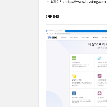
◦ 홈페이지 : https://www.iloveimg.com
I 🎔 IMG