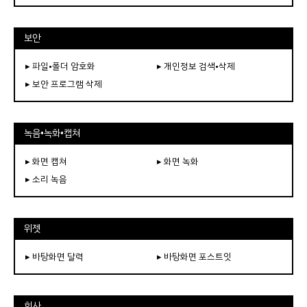
보안
▸ 파일•폴더 암호화
▸ 개인정보 검색•삭제
▸ 보안 프로그램 삭제
녹음•녹화•캡쳐
▸ 화면 캡쳐
▸ 화면 녹화
▸ 소리 녹음
위젯
▸ 바탕화면 달력
▸ 바탕화면 포스트잇
회사