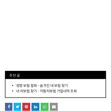
⠀추천 글
⠀­­­­­­­­؜؜؜؜­­­­­­­­؜؜؜؜•
생명 보험 협회 - 숨겨진 내 보험 찾기
내 차보험 찾기 - 자동차보험 가입내역 조회