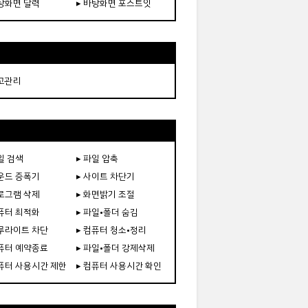
바탕화면 달력
▸ 바탕화면 포스트잇
재고관리
일 검색
▸ 파일 압축
사운드 증폭기
▸ 사이트 차단기
프로그램 삭제
▸ 화면밝기 조절
컴퓨터 최적화
▸ 파일•폴더 숨김
블루라이트 차단
▸ 컴퓨터 청소•정리
컴퓨터 예약종료
▸ 파일•폴더 강제삭제
컴퓨터 사용시간 제한
▸ 컴퓨터 사용시간 확인