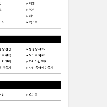
글
▸ 엑셀
드
▸ PDF
T
▸ 캐드
이미지
▸ 텍스트
동영상 편집
▸ 동영상 자르기
오디오 편집
▸ 오디오 자르기
이미지 편집
▸ 자막파일 편집
움짤 만들기
▸ 사진 동영상 만들기
동영상
▸ 오디오