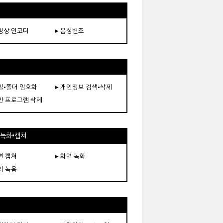
동영상 인코더
▸ 음성변조
파일•폴더 암호화
▸ 개인정보 검색•삭제
보안 프로그램 삭제
•녹화•캡쳐
면 캡쳐
▸ 화면 녹화
리 녹음