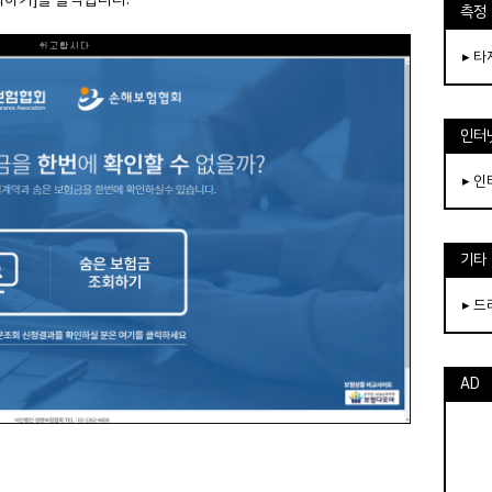
측정
▸ 
인터
▸ 
기타
▸ 
AD