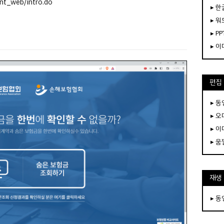
ont_web/intro.do
▸ 한
▸ 워
▸ PP
▸ 
편집
▸ 
▸ 
▸ 
▸ 
재생
▸ 