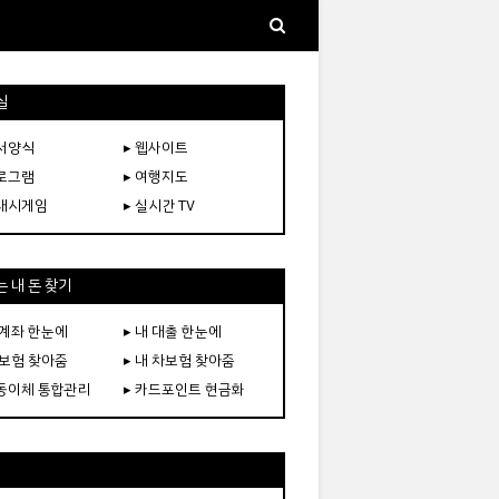
실
문서양식
▸ 웹사이트
프로그램
▸ 여행지도
플래시게임
▸ 실시간 TV
 내 돈 찾기
 계좌 한눈에
▸ 내 대출 한눈에
 보험 찾아줌
▸ 내 차보험 찾아줌
자동이체 통합관리
▸ 카드포인트 현금화