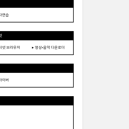
타자연습
넷
인터넷 브라우저
▸ 영상•음악 다운로더
드라이버