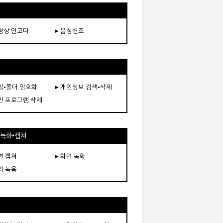
동영상 인코더
▸ 음성변조
파일•폴더 암호화
▸ 개인정보 검색•삭제
보안 프로그램 삭제
•녹화•캡쳐
면 캡쳐
▸ 화면 녹화
리 녹음