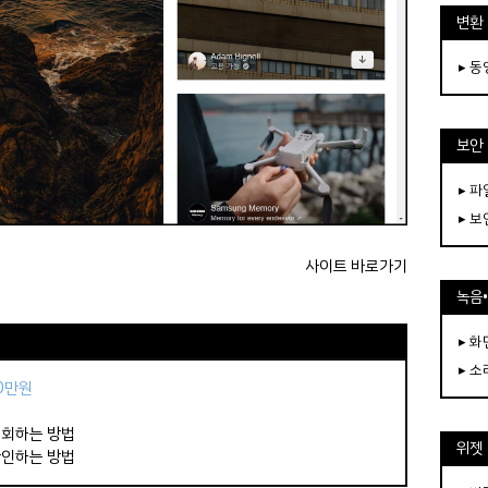
변환
▸ 
보안
▸ 
▸ 
사이트 바로가기
녹음
▸ 화
▸ 소
50만원
조회하는 방법
위젯
확인하는 방법