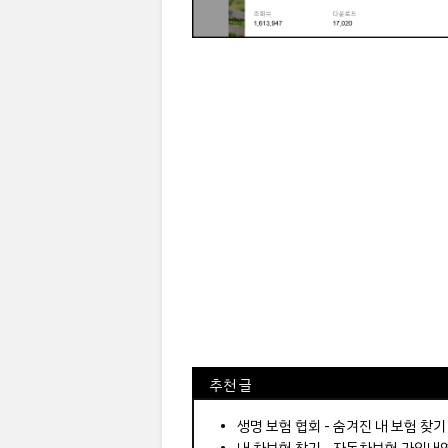
⠀추천 글
⠀­­­­­­­­؜؜؜؜­­­­­­­­؜؜؜؜•
생명 보험 협회 - 숨겨진 내 보험 찾기