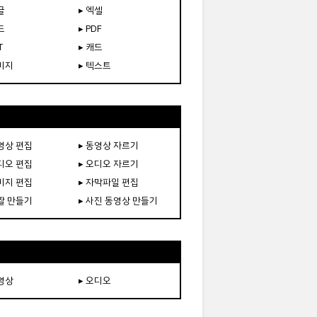
글
▸ 엑셀
드
▸ PDF
T
▸ 캐드
이미지
▸ 텍스트
동영상 편집
▸ 동영상 자르기
오디오 편집
▸ 오디오 자르기
이미지 편집
▸ 자막파일 편집
움짤 만들기
▸ 사진 동영상 만들기
동영상
▸ 오디오