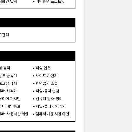
바탕화면 달력
▸ 바탕화면 포스트잇
재고관리
일 검색
▸ 파일 압축
사운드 증폭기
▸ 사이트 차단기
프로그램 삭제
▸ 화면밝기 조절
컴퓨터 최적화
▸ 파일•폴더 숨김
블루라이트 차단
▸ 컴퓨터 청소•정리
컴퓨터 예약종료
▸ 파일•폴더 강제삭제
컴퓨터 사용시간 제한
▸ 컴퓨터 사용시간 확인