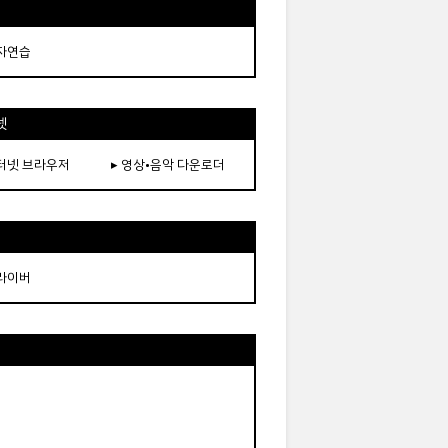
타자연습
넷
인터넷 브라우저
▸ 영상•음악 다운로더
드라이버