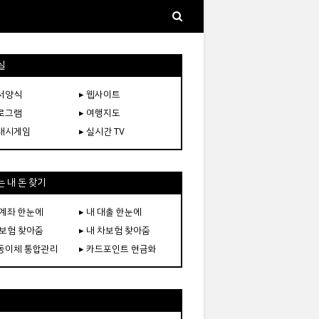
실
문서양식
▸ 웹사이트
프로그램
▸ 여행지도
플래시게임
▸ 실시간 TV
 내 돈 찾기
 계좌 한눈에
▸ 내 대출 한눈에
 보험 찾아줌
▸ 내 차보험 찾아줌
자동이체 통합관리
▸ 카드포인트 현금화