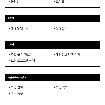
▸ 동영상
▸ 오디오
변환
▸ 동영상 인코더
▸ 음성변조
보안
▸ 파일•폴더 암호화
▸ 개인정보 검색•삭제
▸ 보안 프로그램 삭제
녹음•녹화•캡쳐
▸ 화면 캡쳐
▸ 화면 녹화
▸ 소리 녹음