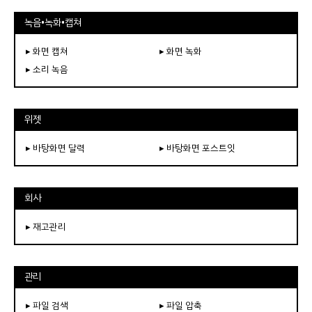
녹음•녹화•캡쳐
▸ 화면 캡쳐
▸ 화면 녹화
▸ 소리 녹음
위젯
▸ 바탕화면 달력
▸ 바탕화면 포스트잇
회사
▸ 재고관리
관리
▸ 파일 검색
▸ 파일 압축