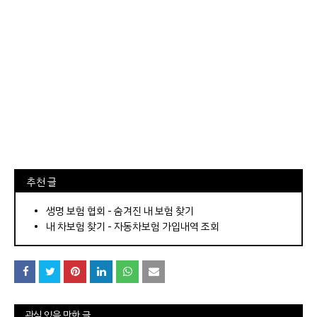
⠀추천 글
⠀­­­­­­­­؜؜؜؜­­­­­­­­؜؜؜؜•
생명 보험 협회 - 숨겨진 내 보험 찾기
내 차보험 찾기 - 자동차보험 가입내역 조회
관심 있을 만한 글