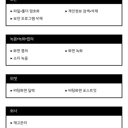
▸ 파일•폴더 암호화
▸ 개인정보 검색•삭제
▸ 보안 프로그램 삭제
녹음•녹화•캡쳐
▸ 화면 캡쳐
▸ 화면 녹화
▸ 소리 녹음
위젯
▸ 바탕화면 달력
▸ 바탕화면 포스트잇
회사
▸ 재고관리