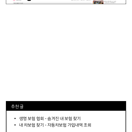
⠀추천 글
⠀­­­­­­­­؜؜؜؜­­­­­­­­؜؜؜؜•
생명 보험 협회 - 숨겨진 내 보험 찾기
내 차보험 찾기 - 자동차보험 가입내역 조회