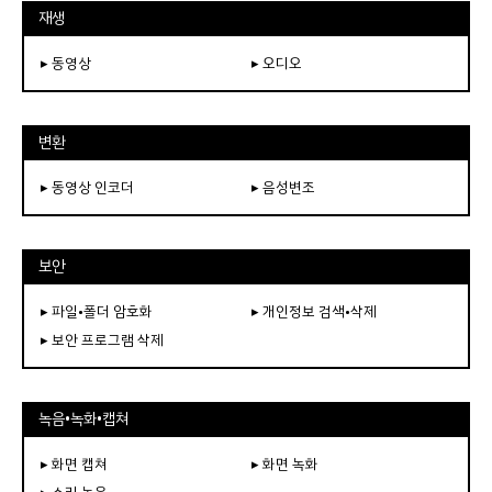
재생
▸ 동영상
▸ 오디오
변환
▸ 동영상 인코더
▸ 음성변조
보안
▸ 파일•폴더 암호화
▸ 개인정보 검색•삭제
▸ 보안 프로그램 삭제
녹음•녹화•캡쳐
▸ 화면 캡쳐
▸ 화면 녹화