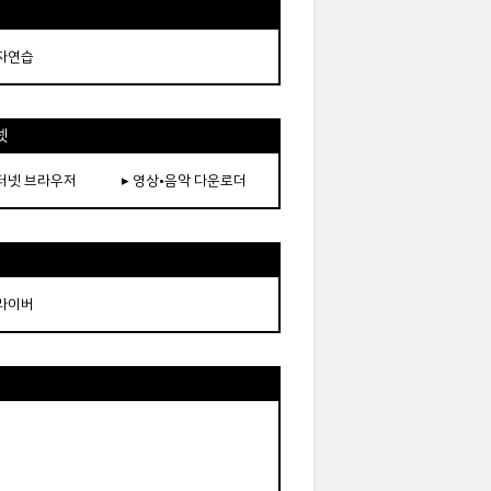
타자연습
넷
인터넷 브라우저
▸ 영상•음악 다운로더
드라이버