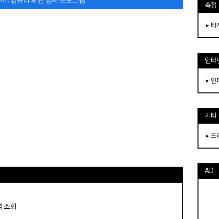
측정
▸ 
인터
▸ 
기타
▸ 
AD
역 조회