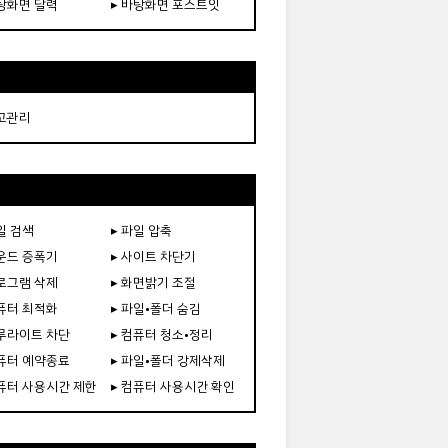
바탕화면 달력
▸ 바탕화면 포스트잇
재고관리
일 검색
▸ 파일 압축
사운드 증폭기
▸ 사이트 차단기
프로그램 삭제
▸ 화면밝기 조절
컴퓨터 최적화
▸ 파일•폴더 숨김
블루라이트 차단
▸ 컴퓨터 청소•정리
컴퓨터 예약종료
▸ 파일•폴더 강제삭제
컴퓨터 사용시간 제한
▸ 컴퓨터 사용시간 확인