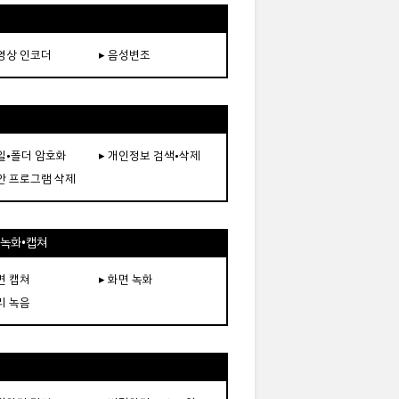
동영상 인코더
▸ 음성변조
파일•폴더 암호화
▸ 개인정보 검색•삭제
보안 프로그램 삭제
•녹화•캡쳐
면 캡쳐
▸ 화면 녹화
리 녹음