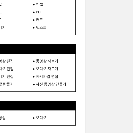
글
▸ 엑셀
드
▸ PDF
T
▸ 캐드
이미지
▸ 텍스트
동영상 편집
▸ 동영상 자르기
오디오 편집
▸ 오디오 자르기
이미지 편집
▸ 자막파일 편집
움짤 만들기
▸ 사진 동영상 만들기
동영상
▸ 오디오