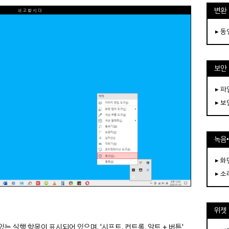
변환
▸ 
보안
▸ 
▸ 
녹음
▸ 화
▸ 소
위젯
 실행 항목이 표시되어 있으며, '시프트, 컨트롤, 알트 + 버튼'