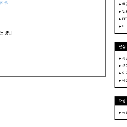
50만원
▸ 한
▸ 워
▸ PP
▸ 
하는 방법
편집
▸ 
▸ 
▸ 
▸ 
재생
▸ 