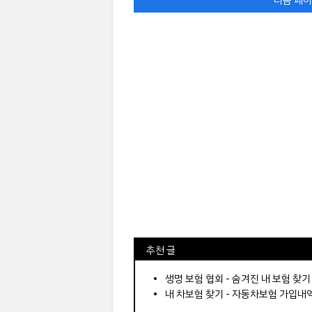
⠀추천 글
⠀­­­­­­­­؜؜؜؜­­­­­­­­؜؜؜؜•
생명 보험 협회 - 숨겨진 내 보험 찾기
내 차보험 찾기 - 자동차보험 가입내