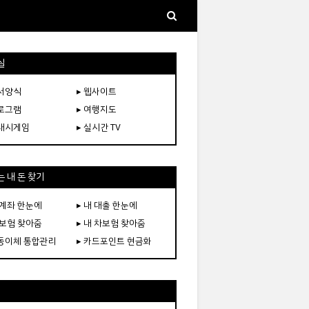
실
문서양식
▸ 웹사이트
프로그램
▸ 여행지도
플래시게임
▸ 실시간 TV
 내 돈 찾기
 계좌 한눈에
▸ 내 대출 한눈에
 보험 찾아줌
▸ 내 차보험 찾아줌
자동이체 통합관리
▸ 카드포인트 현금화