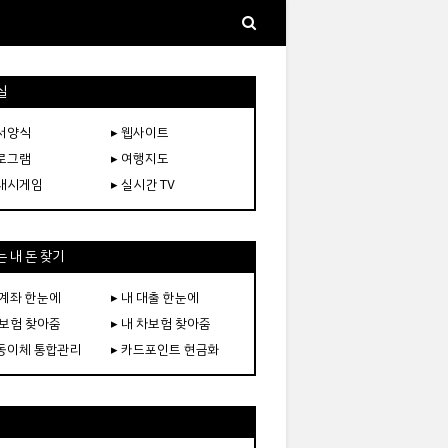
실
문서양식
▸ 웹사이트
프로그램
▸ 여행지도
플래시게임
▸ 실시간 TV
 내 돈 찾기
 계좌 한눈에
▸ 내 대출 한눈에
 보험 찾아줌
▸ 내 차보험 찾아줌
자동이체 통합관리
▸ 카드포인트 현금화