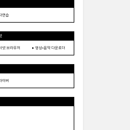
타자연습
넷
인터넷 브라우저
▸ 영상•음악 다운로더
드라이버