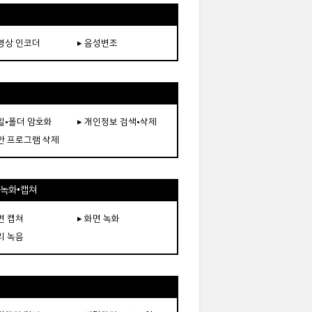
동영상 인코더
▸ 음성변조
파일•폴더 암호화
▸ 개인정보 검색•삭제
보안 프로그램 삭제
•녹화•캡쳐
면 캡쳐
▸ 화면 녹화
리 녹음