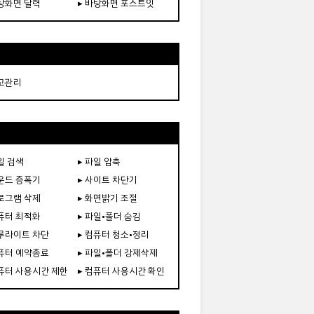
바탕화면 달력
▸ 바탕화면 포스트잇
재고관리
일 검색
▸ 파일 압축
사운드 증폭기
▸ 사이트 차단기
프로그램 삭제
▸ 화면밝기 조절
컴퓨터 최적화
▸ 파일•폴더 숨김
블루라이트 차단
▸ 컴퓨터 청소•정리
컴퓨터 예약종료
▸ 파일•폴더 강제삭제
컴퓨터 사용시간 제한
▸ 컴퓨터 사용시간 확인