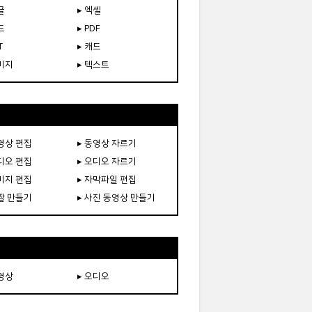
글
▸ 엑셀
드
▸ PDF
T
▸ 캐드
이미지
▸ 텍스트
동영상 편집
▸ 동영상 자르기
오디오 편집
▸ 오디오 자르기
이미지 편집
▸ 자막파일 편집
움짤 만들기
▸ 사진 동영상 만들기
동영상
▸ 오디오