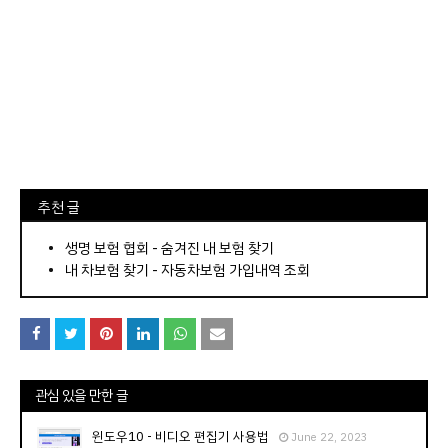
⠀추천 글
⠀­­­­­­­­؜؜؜؜­­­­­­­­؜؜؜؜•
생명 보험 협회 - 숨겨진 내 보험 찾기
내 차보험 찾기 - 자동차보험 가입내역 조회
관심 있을 만한 글
윈도우10 - 비디오 편집기 사용법
June 22, 2023