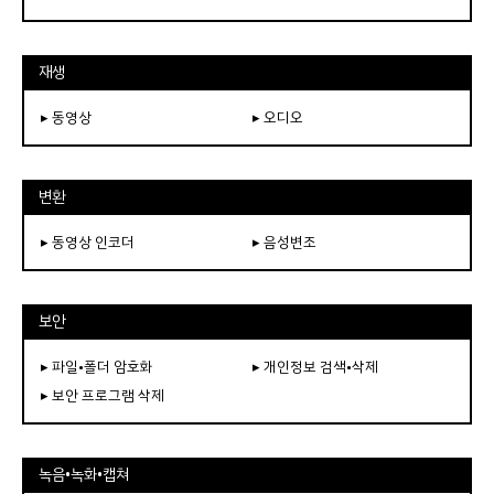
재생
▸ 동영상
▸ 오디오
변환
▸ 동영상 인코더
▸ 음성변조
보안
▸ 파일•폴더 암호화
▸ 개인정보 검색•삭제
▸ 보안 프로그램 삭제
녹음•녹화•캡쳐