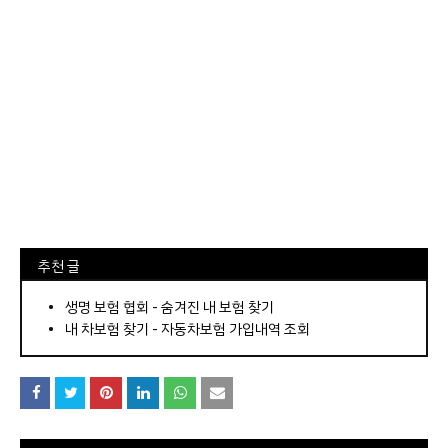
⠀추천 글
⠀­­­­­­­­؜؜؜؜­­­­­­­­؜؜؜؜•
생명 보험 협회 - 숨겨진 내 보험 찾기
내 차보험 찾기 - 자동차보험 가입내역 조회