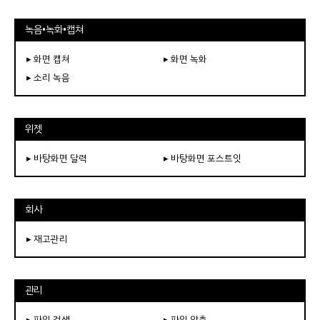
녹음•녹화•캡쳐
▸ 화면 캡쳐
▸ 화면 녹화
▸ 소리 녹음
위젯
▸ 바탕화면 달력
▸ 바탕화면 포스트잇
회사
▸ 재고관리
관리
▸ 파일 검색
▸ 파일 압축