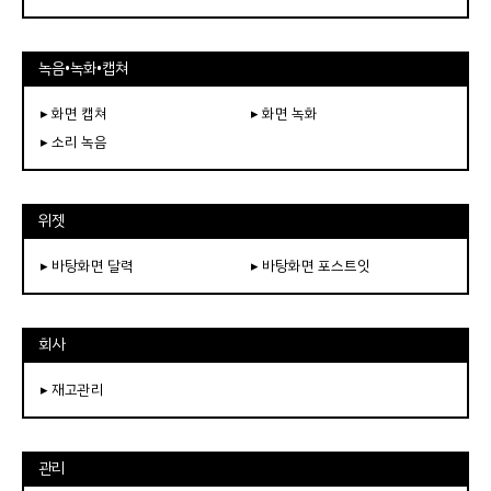
녹음•녹화•캡쳐
▸ 화면 캡쳐
▸ 화면 녹화
▸ 소리 녹음
위젯
▸ 바탕화면 달력
▸ 바탕화면 포스트잇
회사
▸ 재고관리
관리