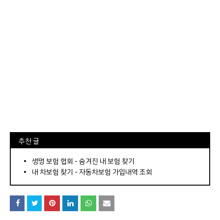
⠀추천 글
⠀­­­­­­­­؜؜؜؜­­­­­­­­؜؜؜؜•
생명 보험 협회 - 숨겨진 내 보험 찾기
내 차보험 찾기 - 자동차보험 가입내역 조회