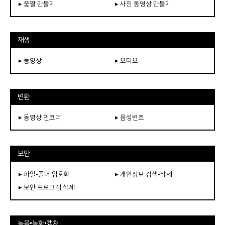
▸ 움짤 만들기
▸ 사진 동영상 만들기
재생
▸ 동영상
▸ 오디오
변환
▸ 동영상 인코더
▸ 음성변조
보안
▸ 파일•폴더 암호화
▸ 개인정보 검색•삭제
▸ 보안 프로그램 삭제
녹음•녹화•캡쳐