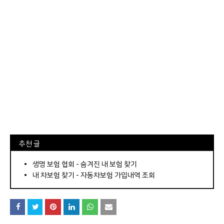
⠀추천 글
⠀­­­­­­­­؜؜؜؜­­­­­­­­؜؜؜؜•
생명 보험 협회 - 숨겨진 내 보험 찾기
내 차보험 찾기 - 자동차보험 가입내역 조회