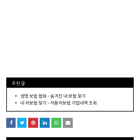
⠀추천 글
⠀­­­­­­­­؜؜؜؜­­­­­­­­؜؜؜؜•
생명 보험 협회 - 숨겨진 내 보험 찾기
내 차보험 찾기 - 자동차보험 가입내역 조회