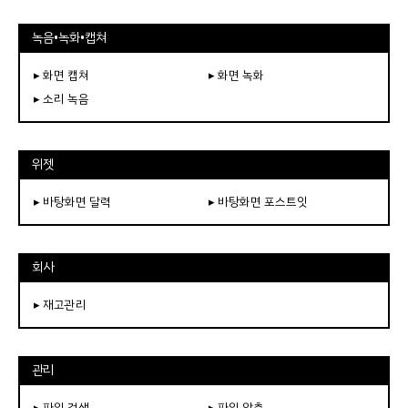
녹음•녹화•캡쳐
▸ 화면 캡쳐
▸ 화면 녹화
▸ 소리 녹음
위젯
▸ 바탕화면 달력
▸ 바탕화면 포스트잇
회사
▸ 재고관리
관리
▸ 파일 검색
▸ 파일 압축