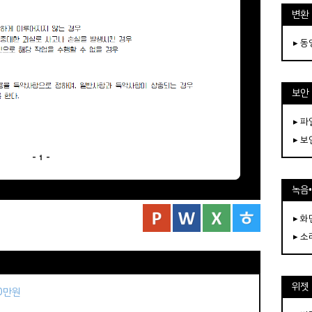
변환
▸ 
보안
▸ 
▸ 
녹음
▸ 화
▸ 소
위젯
50만원