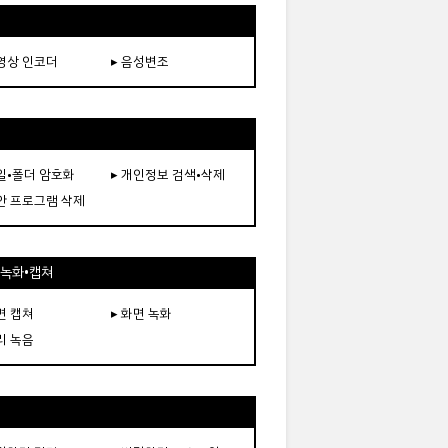
동영상 인코더
▸ 음성변조
파일•폴더 암호화
▸ 개인정보 검색•삭제
보안 프로그램 삭제
•녹화•캡쳐
면 캡쳐
▸ 화면 녹화
리 녹음