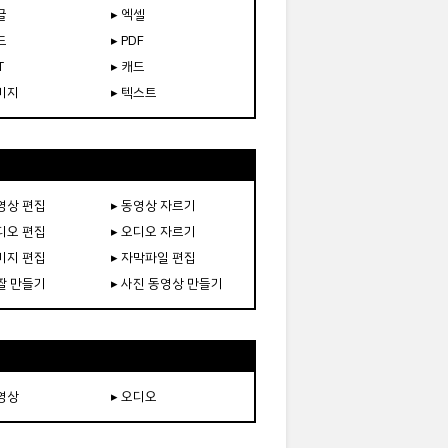
글
▸ 엑셀
드
▸ PDF
T
▸ 캐드
이미지
▸ 텍스트
동영상 편집
▸ 동영상 자르기
오디오 편집
▸ 오디오 자르기
이미지 편집
▸ 자막파일 편집
움짤 만들기
▸ 사진 동영상 만들기
동영상
▸ 오디오