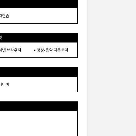
타자연습
넷
인터넷 브라우저
▸ 영상•음악 다운로더
드라이버