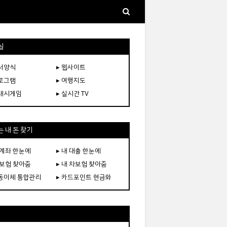
실
문서양식
▸ 웹사이트
프로그램
▸ 여행지도
플래시게임
▸ 실시간 TV
 내 돈 찾기
 계좌 한눈에
▸ 내 대출 한눈에
 보험 찾아줌
▸ 내 차보험 찾아줌
자동이체 통합관리
▸ 카드포인트 현금화