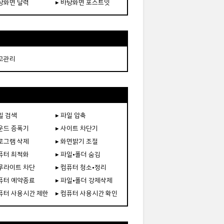
바탕화면 달력
▸ 바탕화면 포스트잇
재고관리
일 검색
▸ 파일 압축
사운드 증폭기
▸ 사이트 차단기
프로그램 삭제
▸ 화면밝기 조절
컴퓨터 최적화
▸ 파일•폴더 숨김
블루라이트 차단
▸ 컴퓨터 청소•정리
컴퓨터 예약종료
▸ 파일•폴더 강제삭제
컴퓨터 사용시간 제한
▸ 컴퓨터 사용시간 확인