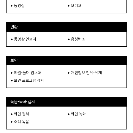
▸ 동영상
▸ 오디오
변환
▸ 동영상 인코더
▸ 음성변조
보안
▸ 파일•폴더 암호화
▸ 개인정보 검색•삭제
▸ 보안 프로그램 삭제
녹음•녹화•캡쳐
▸ 화면 캡쳐
▸ 화면 녹화
▸ 소리 녹음