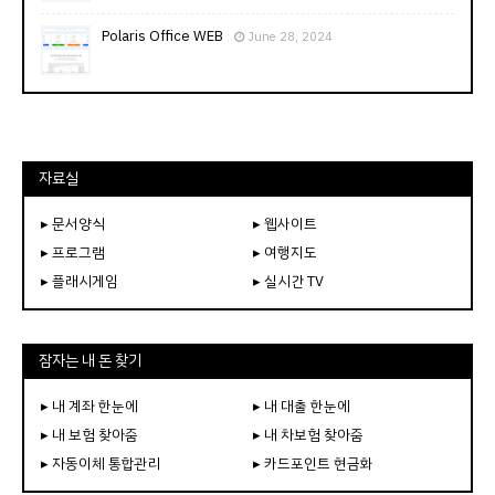
Polaris Office WEB
June 28, 2024
자료실
▸ 문서양식
▸ 웹사이트
▸ 프로그램
▸ 여행지도
▸ 플래시게임
▸ 실시간 TV
잠자는 내 돈 찾기
▸ 내 계좌 한눈에
▸ 내 대출 한눈에
▸ 내 보험 찾아줌
▸ 내 차보험 찾아줌
▸ 자동이체 통합관리
▸ 카드포인트 현금화