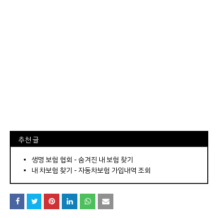
⠀추천 글
⠀­­­­­­­­؜؜؜؜­­­­­­­­؜؜؜؜•
생명 보험 협회 - 숨겨진 내 보험 찾기
내 차보험 찾기 - 자동차보험 가입내역 조회