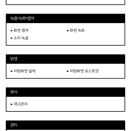
녹음•녹화•캡쳐
▸ 화면 캡쳐
▸ 화면 녹화
▸ 소리 녹음
위젯
▸ 바탕화면 달력
▸ 바탕화면 포스트잇
회사
▸ 재고관리
관리