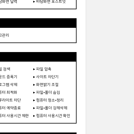
바탕화면 달력
▸ 바탕화면 포스트잇
재고관리
일 검색
▸ 파일 압축
사운드 증폭기
▸ 사이트 차단기
프로그램 삭제
▸ 화면밝기 조절
컴퓨터 최적화
▸ 파일•폴더 숨김
블루라이트 차단
▸ 컴퓨터 청소•정리
컴퓨터 예약종료
▸ 파일•폴더 강제삭제
컴퓨터 사용시간 제한
▸ 컴퓨터 사용시간 확인