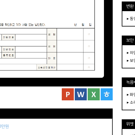
변환
▸ 
보안
▸ 
▸ 
녹음
▸ 화
▸ 소
위젯
50만원