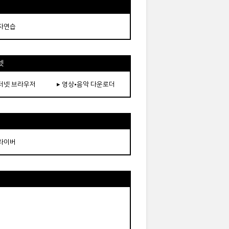
타자연습
넷
인터넷 브라우저
▸ 영상•음악 다운로더
드라이버