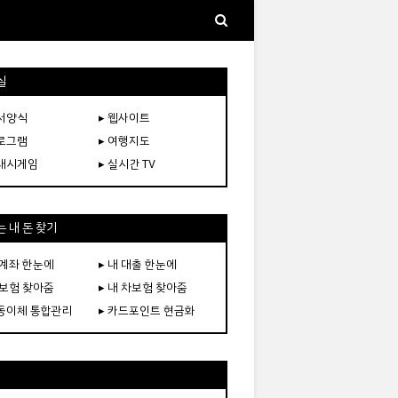
실
문서양식
▸ 웹사이트
프로그램
▸ 여행지도
플래시게임
▸ 실시간 TV
 내 돈 찾기
 계좌 한눈에
▸ 내 대출 한눈에
 보험 찾아줌
▸ 내 차보험 찾아줌
자동이체 통합관리
▸ 카드포인트 현금화