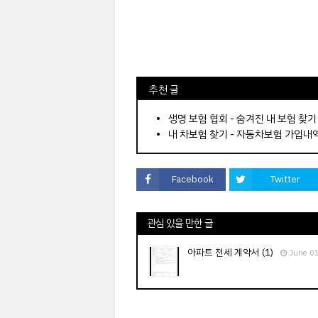
⠀추천 글
⠀­­­­­­­­؜؜؜؜­­­­­­­­؜؜؜؜•
생명 보험 협회 - 숨겨진 내 보험 찾기
내 차보험 찾기 - 자동차보험 가입내
Facebook
Twitter
관심 있을 만한 글
아파트 전세 계약서 (1)
June 0