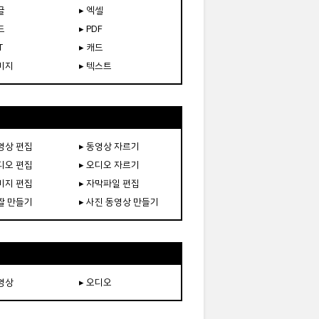
글
▸ 엑셀
드
▸ PDF
T
▸ 캐드
이미지
▸ 텍스트
동영상 편집
▸ 동영상 자르기
오디오 편집
▸ 오디오 자르기
이미지 편집
▸ 자막파일 편집
움짤 만들기
▸ 사진 동영상 만들기
동영상
▸ 오디오