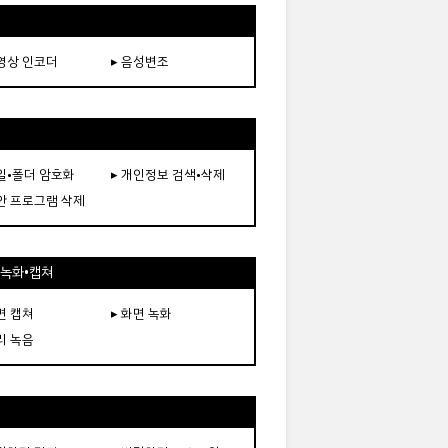
동영상 인코더
▸ 음성변조
파일•폴더 암호화
▸ 개인정보 검색•삭제
보안 프로그램 삭제
•녹화•캡쳐
면 캡쳐
▸ 화면 녹화
리 녹음