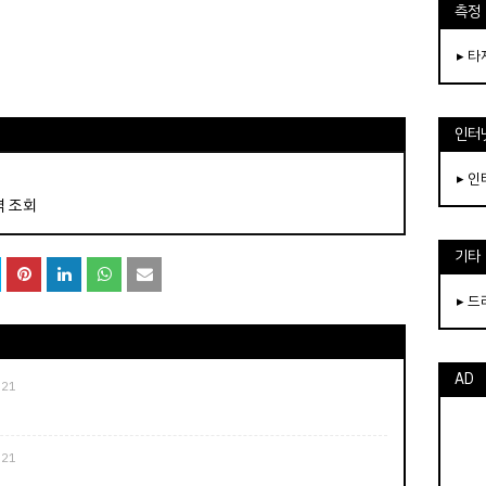
측정
▸ 
인터
▸ 
역 조회
기타
▸ 
AD
021
021