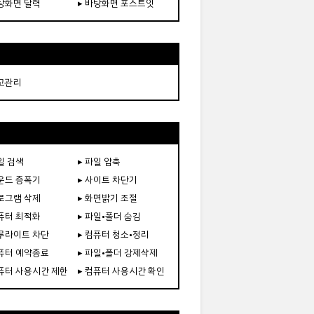
바탕화면 달력
▸ 바탕화면 포스트잇
재고관리
일 검색
▸ 파일 압축
사운드 증폭기
▸ 사이트 차단기
프로그램 삭제
▸ 화면밝기 조절
컴퓨터 최적화
▸ 파일•폴더 숨김
블루라이트 차단
▸ 컴퓨터 청소•정리
컴퓨터 예약종료
▸ 파일•폴더 강제삭제
컴퓨터 사용시간 제한
▸ 컴퓨터 사용시간 확인