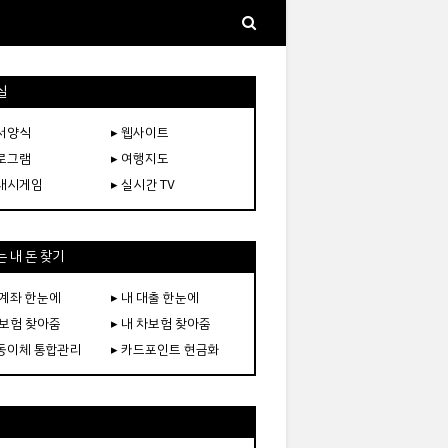
실
문서양식
▸ 웹사이트
프로그램
▸ 여행지도
플래시게임
▸ 실시간 TV
 내 돈 찾기
 계좌 한눈에
▸ 내 대출 한눈에
 보험 찾아줌
▸ 내 차보험 찾아줌
자동이체 통합관리
▸ 카드포인트 현금화