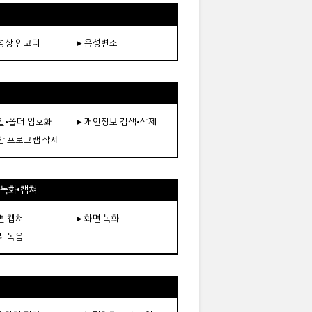
동영상 인코더
▸ 음성변조
파일•폴더 암호화
▸ 개인정보 검색•삭제
보안 프로그램 삭제
•녹화•캡쳐
면 캡쳐
▸ 화면 녹화
리 녹음