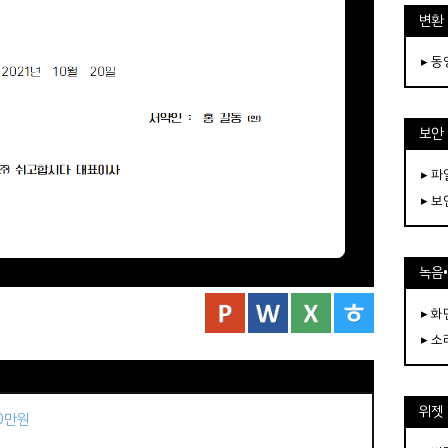
변환
▸ 
보안
▸ 
▸ 
녹음
▸ 화
▸ 소
위젯
50만원