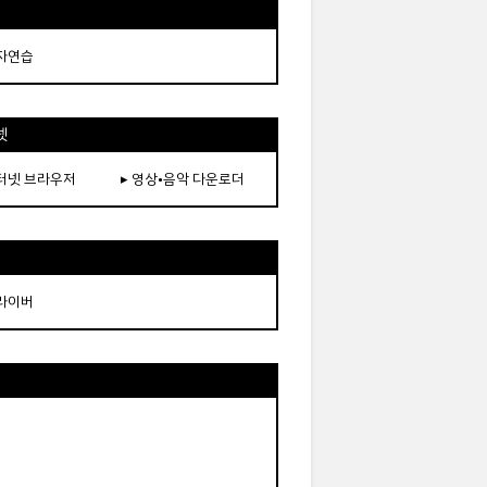
타자연습
넷
인터넷 브라우저
▸ 영상•음악 다운로더
드라이버