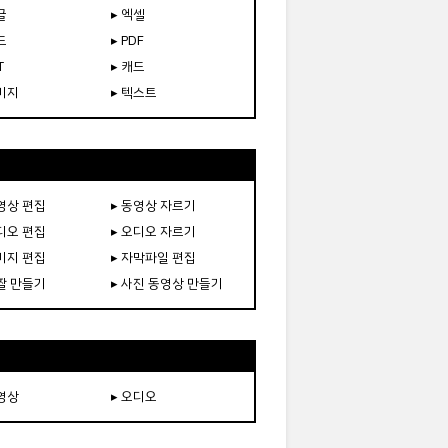
글
▸ 엑셀
드
▸ PDF
T
▸ 캐드
이미지
▸ 텍스트
동영상 편집
▸ 동영상 자르기
오디오 편집
▸ 오디오 자르기
이미지 편집
▸ 자막파일 편집
움짤 만들기
▸ 사진 동영상 만들기
동영상
▸ 오디오