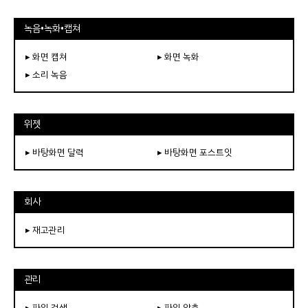
녹음•녹화•캡쳐
▸ 화면 캡쳐
▸ 화면 녹화
▸ 소리 녹음
위젯
▸ 바탕화면 달력
▸ 바탕화면 포스트잇
회사
▸ 재고관리
관리
▸ 파일 검색
▸ 파일 압축