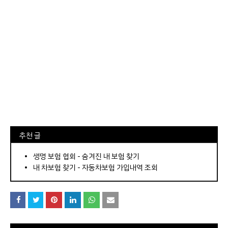
⠀추천 글
⠀­­­­­­­­؜؜؜؜­­­­­­­­؜؜؜؜•
생명 보험 협회 - 숨겨진 내 보험 찾기
내 차보험 찾기 - 자동차보험 가입내역 조회