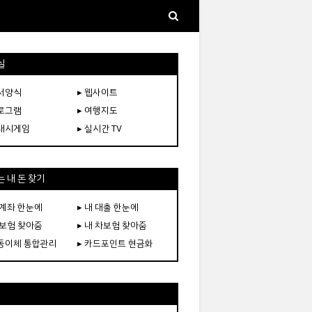
실
문서양식
▸ 웹사이트
프로그램
▸ 여행지도
플래시게임
▸ 실시간 TV
 내 돈 찾기
 계좌 한눈에
▸ 내 대출 한눈에
 보험 찾아줌
▸ 내 차보험 찾아줌
자동이체 통합관리
▸ 카드포인트 현금화