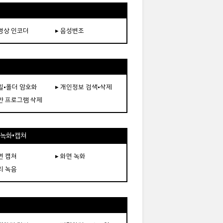
동영상 인코더
▸ 음성변조
파일•폴더 암호화
▸ 개인정보 검색•삭제
보안 프로그램 삭제
•녹화•캡쳐
면 캡쳐
▸ 화면 녹화
리 녹음