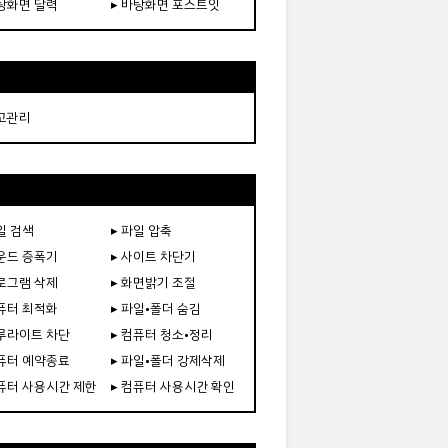
바탕화면 달력
▸ 바탕화면 포스트잇
재고관리
일 검색
▸ 파일 압축
사운드 증폭기
▸ 사이트 차단기
프로그램 삭제
▸ 화면밝기 조절
컴퓨터 최적화
▸ 파일•폴더 숨김
블루라이트 차단
▸ 컴퓨터 청소•정리
컴퓨터 예약종료
▸ 파일•폴더 강제삭제
컴퓨터 사용시간 제한
▸ 컴퓨터 사용시간 확인