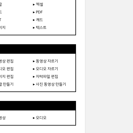
글
▸ 엑셀
드
▸ PDF
T
▸ 캐드
이미지
▸ 텍스트
동영상 편집
▸ 동영상 자르기
오디오 편집
▸ 오디오 자르기
이미지 편집
▸ 자막파일 편집
움짤 만들기
▸ 사진 동영상 만들기
동영상
▸ 오디오