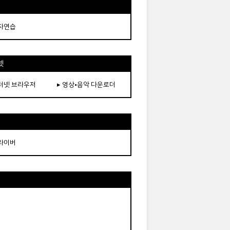
타자연습
넷
인터넷 브라우저
▸ 영상•음악 다운로더
드라이버