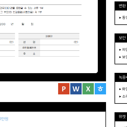
변환
▸ 
보안
▸ 
▸ 
녹음
▸ 화
▸ 소
위젯
50만원