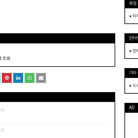
측정
▸ 
인터
▸ 
역 조회
기타
▸ 
AD
021
021