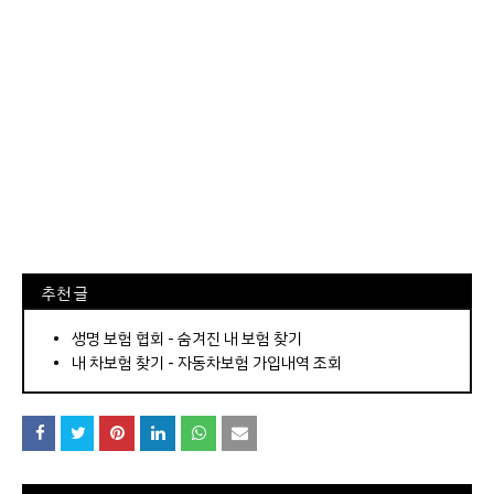
⠀추천 글
⠀­­­­­­­­؜؜؜؜­­­­­­­­؜؜؜؜•
생명 보험 협회 - 숨겨진 내 보험 찾기
내 차보험 찾기 - 자동차보험 가입내역 조회