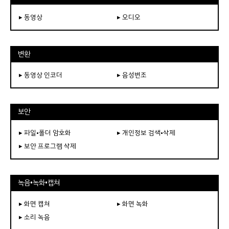
▸ 동영상
▸ 오디오
변환
▸ 동영상 인코더
▸ 음성변조
보안
▸ 파일•폴더 암호화
▸ 개인정보 검색•삭제
▸ 보안 프로그램 삭제
녹음•녹화•캡쳐
▸ 화면 캡쳐
▸ 화면 녹화
▸ 소리 녹음