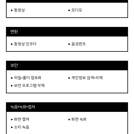
▸ 동영상
▸ 오디오
변환
▸ 동영상 인코더
▸ 음성변조
보안
▸ 파일•폴더 암호화
▸ 개인정보 검색•삭제
▸ 보안 프로그램 삭제
녹음•녹화•캡쳐
▸ 화면 캡쳐
▸ 화면 녹화
▸ 소리 녹음