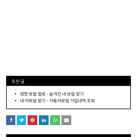
⠀추천 글
⠀­­­­­­­­؜؜؜؜­­­­­­­­؜؜؜؜•
생명 보험 협회 - 숨겨진 내 보험 찾기
내 차보험 찾기 - 자동차보험 가입내역 조회